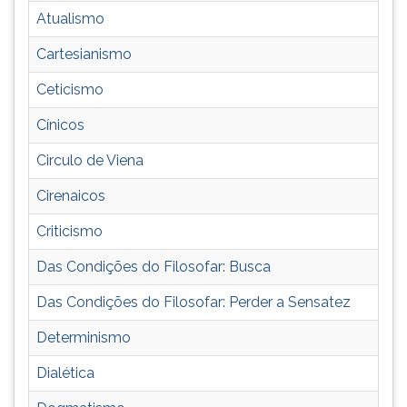
e
TAB
Atualismo
outros
e
tópicos
depois
Cartesianismo
importantes.
F.
Ceticismo
Para
pausar
Cínicos
a
leitura
Circulo de Viena
pressione
D
Cirenaicos
(primeira
Criticismo
tecla
à
Das Condições do Filosofar: Busca
esquerda
do
Das Condições do Filosofar: Perder a Sensatez
F),
para
Determinismo
continuar
Dialética
pressione
G