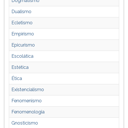
Dogmatismo
(primeira
tecla
Dualismo
à
direita
Ecletismo
do
F).
Empirismo
Para
Epicurismo
ir
ao
Escolática
menu
principal
Estética
pressione
a
Ética
tecla
Existencialismo
J
e
Fenomenismo
depois
F.
Fenomenologia
Pressione
F
Gnosticismo
para