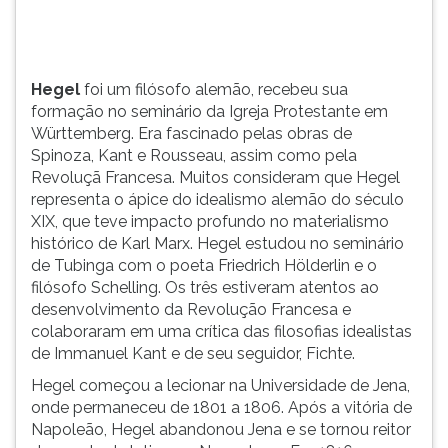
no
TAB
materialismo
e
histórico
depois
de
F.
Hegel
foi um filósofo alemão, recebeu sua
Karl
Para
formação no seminário da Igreja Protestante em
Marx.
pausar
Württemberg. Era fascinado pelas obras de
a
Spinoza, Kant e Rousseau, assim como pela
leitura
Revoluçã Francesa. Muitos consideram que Hegel
pressione
representa o ápice do idealismo alemão do século
D
XIX, que teve impacto profundo no materialismo
(primeira
histórico de Karl Marx. Hegel estudou no seminário
tecla
de Tubinga com o poeta Friedrich Hölderlin e o
à
filósofo Schelling. Os três estiveram atentos ao
esquerda
desenvolvimento da Revolução Francesa e
do
colaboraram em uma crítica das filosofias idealistas
F),
de Immanuel Kant e de seu seguidor, Fichte.
para
Hegel começou a lecionar na Universidade de Jena,
continuar
onde permaneceu de 1801 a 1806. Após a vitória de
pressione
Napoleão, Hegel abandonou Jena e se tornou reitor
G