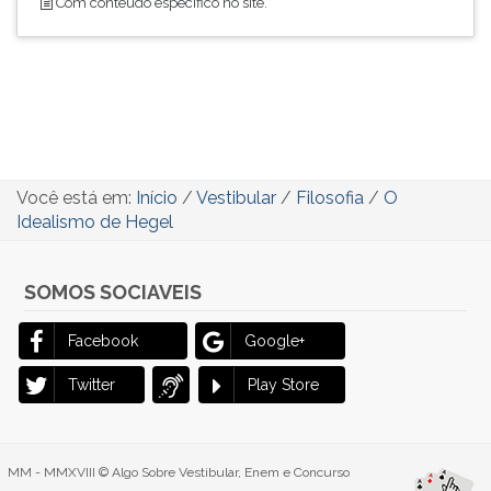
Com conteúdo específico no site.
Você está em:
Início
/
Vestibular
/
Filosofia
/
O
Idealismo de Hegel
SOMOS SOCIAVEIS
Facebook
Google+
Twitter
Play Store
MM - MMXVIII © Algo Sobre Vestibular, Enem e Concurso