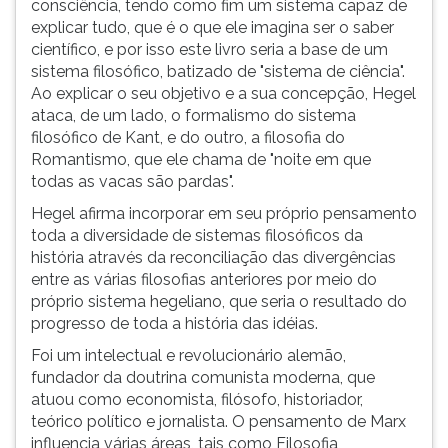
consciência, tendo como fim um sistema capaz de
ouvir
explicar tudo, que é o que ele imagina ser o saber
essa
científico, e por isso este livro seria a base de um
instrução
sistema filosófico, batizado de "sistema de ciência".
novamente.
Ao explicar o seu objetivo e a sua concepção, Hegel
ataca, de um lado, o formalismo do sistema
filosófico de Kant, e do outro, a filosofia do
Romantismo, que ele chama de "noite em que
todas as vacas são pardas".
Hegel afirma incorporar em seu próprio pensamento
toda a diversidade de sistemas filosóficos da
história através da reconciliação das divergências
entre as várias filosofias anteriores por meio do
próprio sistema hegeliano, que seria o resultado do
progresso de toda a história das idéias.
Foi um intelectual e revolucionário alemão,
fundador da doutrina comunista moderna, que
atuou como economista, filósofo, historiador,
teórico político e jornalista. O pensamento de Marx
influencia várias áreas, tais como Filosofia,