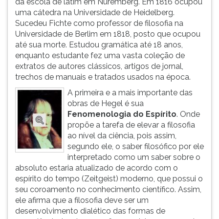
da escola de latim em Nuremberg. Em 1816 ocupou
(primeira
uma cátedra na Universidade de Heidelberg.
tecla
Sucedeu Fichte como professor de filosofia na
à
Universidade de Berlim em 1818, posto que ocupou
direita
até sua morte. Estudou gramática até 18 anos,
do
enquanto estudante fez uma vasta coleção de
F).
extratos de autores clássicos, artigos de jornal,
Para
trechos de manuais e tratados usados na época.
ir
ao
A primeira e a mais importante das
menu
obras de Hegel é sua
principal
Fenomenologia do Espírito
. Onde
pressione
propõe a tarefa de elevar a filosofia
a
ao nível da ciência, pois assim,
tecla
segundo ele, o saber filosófico por ele
J
interpretado como um saber sobre o
e
absoluto estaria atualizado de acordo com o
depois
espírito do tempo (Zeitgeist) moderno, que possui o
F.
seu coroamento no conhecimento científico. Assim,
Pressione
ele afirma que a filosofia deve ser um
F
desenvolvimento dialético das formas de
para