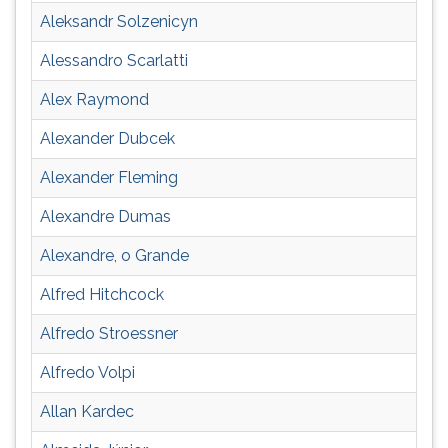
ouvir
Aleksandr Solzenicyn
essa
Alessandro Scarlatti
instrução
novamente.
Alex Raymond
Alexander Dubcek
Alexander Fleming
Alexandre Dumas
Alexandre, o Grande
Alfred Hitchcock
Alfredo Stroessner
Alfredo Volpi
Allan Kardec