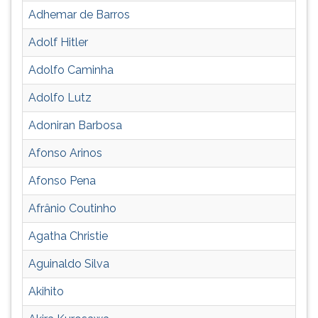
carrira,
TAB
Adhemar de Barros
filmografia,
e
discografia
depois
Adolf Hitler
F.
Adolfo Caminha
Para
pausar
Adolfo Lutz
a
leitura
Adoniran Barbosa
pressione
D
Afonso Arinos
(primeira
Afonso Pena
tecla
à
Afrânio Coutinho
esquerda
do
Agatha Christie
F),
para
Aguinaldo Silva
continuar
Akihito
pressione
G