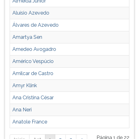
Almeida Júnior
Aluísio Azevedo
Álvares de Azevedo
Amartya Sen
Amedeo Avogadro
Américo Vespúcio
Amilcar de Castro
Amyr Klink
Ana Cristina César
Ana Neri
Anatole France
Está
Página 1 de 22