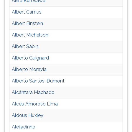
Akira Kurosawa
(primeira
tecla
Albert Camus
à
direita
Albert Einstein
do
F).
Albert Michelson
Para
Albert Sabin
ir
ao
Alberto Guignard
menu
principal
Alberto Moravia
pressione
a
Alberto Santos-Dumont
tecla
Alcântara Machado
J
e
Alceu Amoroso Lima
depois
F.
Aldous Huxley
Pressione
F
Aleijadinho
para