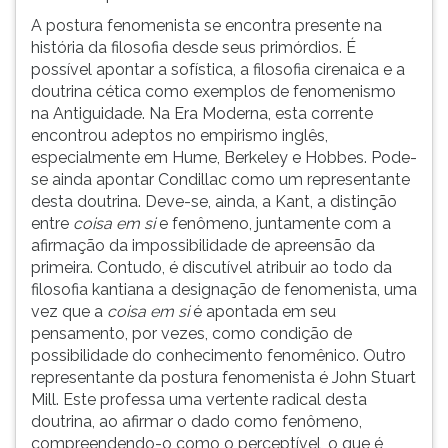
somente
(primeira
A postura fenomenista se encontra presente na
com
tecla
história da filosofia desde seus primórdios. É
aquilo
à
possível apontar a sofística, a filosofia cirenaica e a
que,
direita
doutrina cética como exemplos de fenomenismo
a
do
na Antiguidade. Na Era Moderna, esta corrente
cada
F).
encontrou adeptos no empirismo inglês,
vez,
Para
especialmente em Hume, Berkeley e Hobbes. Pode-
se
ir
se ainda apontar Condillac como um representante
manifesta.
ao
desta doutrina. Deve-se, ainda, a Kant, a distinção
Seu
menu
entre
coisa em si
e fenômeno, juntamente com a
nome
principal
afirmação da impossibilidade de apreensão da
deriva
pressione
primeira. Contudo, é discutível atribuir ao todo da
do
a
filosofia kantiana a designação de fenomenista, uma
termo
tecla
vez que a
coisa em si
é apontada em seu
grego
J
pensamento, por vezes, como condição de
phainómenon,
e
possibilidade do conhecimento fenomênico. Outro
tudo
depois
representante da postura fenomenista é John Stuart
que
F.
Mill. Este professa uma vertente radical desta
brilha
Pressione
doutrina, ao afirmar o dado como fenômeno,
e,
F
compreendendo-o como o perceptível, o que é
dest
para