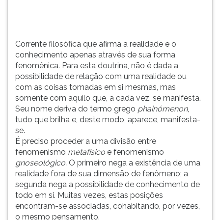
doutrina,
TAB
não
e
é
depois
dada
F.
Corrente filosófica que afirma a realidade e o
a
Para
conhecimento apenas através de sua forma
possibilidade
pausar
fenomênica. Para esta doutrina, não é dada a
de
a
possibilidade de relação com uma realidade ou
relação
leitura
com as coisas tomadas em si mesmas, mas
com
pressione
somente com aquilo que, a cada vez, se manifesta.
uma
D
Seu nome deriva do termo grego
phainómenon
,
realidade
(primeira
tudo que brilha e, deste modo, aparece, manifesta-
ou
tecla
se.
com
à
É preciso proceder a uma divisão entre
as
esquerda
fenomenismo
metafísico
e fenomenismo
coisas
do
gnoseológico.
O primeiro nega a existência de uma
tomadas
F),
realidade fora de sua dimensão de fenômeno; a
em
para
segunda nega a possibilidade de conhecimento de
si
continuar
todo em si. Muitas vezes, estas posições
mesmas,
pressione
encontram-se associadas, cohabitando, por vezes,
mas
G
o mesmo pensamento.