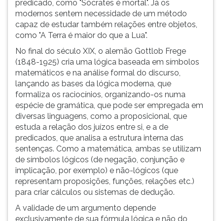
predicado, como "Sócrates é mortal". Já os
ouvir
modernos sentem necessidade de um método
essa
capaz de estudar também relações entre objetos,
instrução
como "A Terra é maior do que a Lua".
novamente.
No final do século XIX, o alemão Gottlob Frege
(1848-1925) cria uma lógica baseada em símbolos
matemáticos e na análise formal do discurso,
lançando as bases da lógica moderna, que
formaliza os raciocínios, organizando-os numa
espécie de gramática, que pode ser empregada em
diversas linguagens, como a proposicional, que
estuda a relação dos juízos entre si, e a de
predicados, que analisa a estrutura interna das
sentenças. Como a matemática, ambas se utilizam
de símbolos lógicos (de negação, conjunção e
implicação, por exemplo) e não-lógicos (que
representam proposições, funções, relações etc.)
para criar cálculos ou sistemas de dedução.
A validade de um argumento depende
exclusivamente de sua fórmula lógica e não do