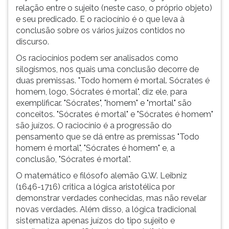
estuda
(primeira
relação entre o sujeito (neste caso, o próprio objeto)
a
tecla
e seu predicado. E o raciocínio é o que leva à
estrutura
à
conclusão sobre os vários juízos contidos no
lógica
direita
discurso.
da
do
Os raciocínios podem ser analisados como
argumentação.
F).
silogismos, nos quais uma conclusão decorre de
Revela,
Para
duas premissas. "Todo homem é mortal. Sócrates é
assim,
ir
homem, logo, Sócrates é mortal", diz ele, para
que
ao
exemplificar. "Sócrates", "homem" e "mortal" são
alg
menu
conceitos. "Sócrates é mortal" e "Sócrates é homem"
principal
são juízos. O raciocínio é a progressão do
pressione
pensamento que se dá entre as premissas "Todo
a
homem é mortal", "Sócrates é homem" e, a
tecla
conclusão, "Sócrates é mortal".
J
e
O matemático e filósofo alemão G.W. Leibniz
depois
(1646-1716) critica a lógica aristotélica por
F.
demonstrar verdades conhecidas, mas não revelar
Pressione
novas verdades. Além disso, a lógica tradicional
F
sistematiza apenas juízos do tipo sujeito e
para