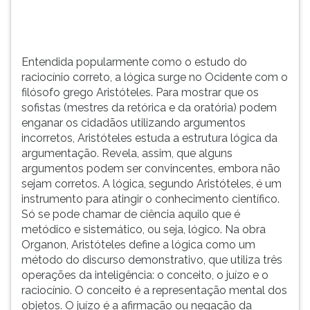
Aristóteles.
TAB
Para
e
mostrar
depois
que
F.
Entendida popularmente como o estudo do
os
Para
raciocínio correto, a lógica surge no Ocidente com o
sofistas
pausar
filósofo grego Aristóteles. Para mostrar que os
(mestres
a
sofistas (mestres da retórica e da oratória) podem
da
leitura
enganar os cidadãos utilizando argumentos
retórica
pressione
incorretos, Aristóteles estuda a estrutura lógica da
e
D
argumentação. Revela, assim, que alguns
da
(primeira
argumentos podem ser convincentes, embora não
oratória)
tecla
sejam corretos. A lógica, segundo Aristóteles, é um
podem
à
instrumento para atingir o conhecimento científico.
enganar
esquerda
Só se pode chamar de ciência aquilo que é
os
do
metódico e sistemático, ou seja, lógico. Na obra
cidadãos
F),
Organon, Aristóteles define a lógica como um
utilizando
para
método do discurso demonstrativo, que utiliza três
argumentos
continuar
operações da inteligência: o conceito, o juízo e o
incorretos,
pressione
raciocínio. O conceito é a representação mental dos
Aristóteles
G
objetos. O juízo é a afirmação ou negação da