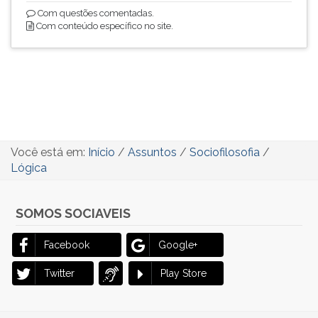
Com questões comentadas.
Com conteúdo específico no site.
Você está em:
Início
/
Assuntos
/
Sociofilosofia
/
Lógica
SOMOS SOCIAVEIS
Facebook
Google+
Twitter
Play Store