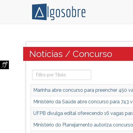
Notícias
Pressione
sobre
TAB
Concursos
e
Categoria:
Notícias / Concurso
de
depois
todo
F
Brasil.
para
Editais,
ouvir
convocação,
o
datas
conteúdo
Marinha abre concurso para preencher 450 va
de
principal
provas,
desta
Ministério da Saúde abre concurso para 743 
artigos
tela.
UFPB divulga edital oferecendo 16 vagas pa
importantes.
Para
pular
Ministério do Planejamento autoriza concurs
essa