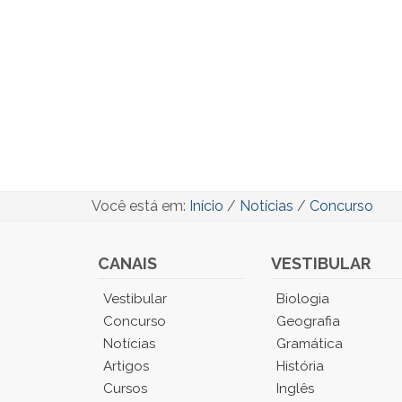
Você está em:
Início
/
Notícias
/
Concurso
CANAIS
VESTIBULAR
Você
Vestibular
Biologia
está
Concurso
Geografia
no
Notícias
Gramática
Menu
Artigos
História
Principal.
Cursos
Inglês
Pressione