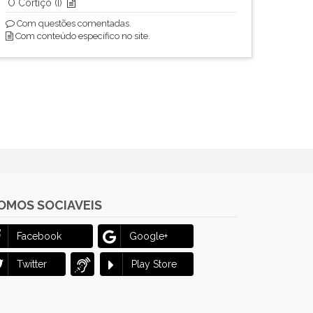
O Cortiço (I)
Com questões comentadas.
Com conteúdo específico no site.
OMOS SOCIAVEIS
Facebook
Google+
Twitter
Play Store