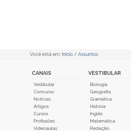
Você está em:
Início
/
Assuntos
CANAIS
VESTIBULAR
Você
Vestibular
Biologia
está
Concurso
Geografia
no
Notícias
Gramática
Menu
Artigos
História
Principal.
Cursos
Inglês
Pressione
TAB
Profissões
Matemática
e
Videoaulas
Redação