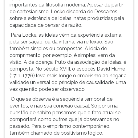
que
(primeira
importantes da filosofia moderna. Apesar de partir
extrapolam
tecla
do cartesianismo, Locke discorda de Descartes
o
à
sobre a existência de ideias inatas produzidas pela
mundo
direita
capacidade de pensar da razão.
físico,
do
Para Locke, as ideias vêm da experiência externa,
devido
F).
pela sensação, ou da interna, via reflexão. São
à
Para
também simples ou compostas. A ideia de
impossibilidade
ir
comprimento, por exemplo, é simples: vem da
de
ao
visão. A de doença, fruto da associação de ideias, é
menu
composta. No século XVIII, o escocês David Hume
principal
(1711-1776) leva mais longe o empirismo ao negar a
pressione
validade universal do princípio de causalidade, uma
a
vez que não pode ser observado.
tecla
J
O que se observa é a sequência temporal de
e
eventos, e não sua conexão causal. Só por uma
depois
questão de hábito pensamos que o fato atual se
F.
comportará como outros que já observamos no
Pressione
passado. Para o empirismo contemporâneo,
F
também chamado de positivismo lógico,
para