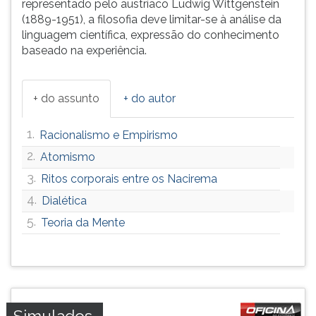
representado pelo austríaco Ludwig Wittgenstein
ouvir
(1889-1951), a filosofia deve limitar-se à análise da
essa
linguagem científica, expressão do conhecimento
instrução
baseado na experiência.
novamente.
+ do assunto
+ do autor
1.
Racionalismo e Empirismo
2.
Atomismo
3.
Ritos corporais entre os Nacirema
4.
Dialética
5.
Teoria da Mente
Simulados