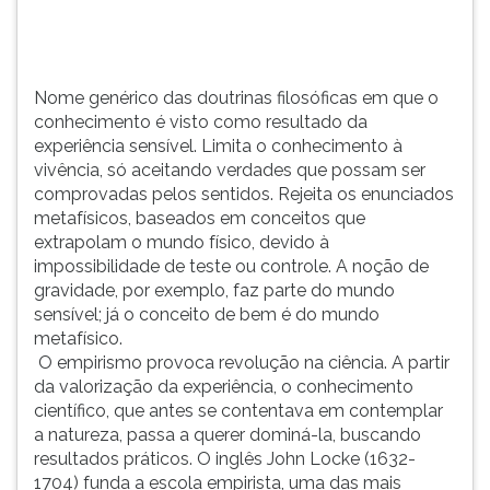
o
TAB
conhecimento
e
à
depois
vivência,
F.
Nome genérico das doutrinas filosóficas em que o
só
Para
conhecimento é visto como resultado da
aceitando
pausar
experiência sensível. Limita o conhecimento à
verdades
a
vivência, só aceitando verdades que possam ser
que
leitura
comprovadas pelos sentidos. Rejeita os enunciados
possam
pressione
metafísicos, baseados em conceitos que
ser
D
extrapolam o mundo físico, devido à
comprovadas
(primeira
impossibilidade de teste ou controle. A noção de
pelos
tecla
gravidade, por exemplo, faz parte do mundo
sentidos.
à
sensível; já o conceito de bem é do mundo
Rejeita
esquerda
metafísico.
os
do
O empirismo provoca revolução na ciência. A partir
enunciados
F),
da valorização da experiência, o conhecimento
metafísicos,
para
científico, que antes se contentava em contemplar
baseados
continuar
a natureza, passa a querer dominá-la, buscando
em
pressione
resultados práticos. O inglês John Locke (1632-
conceitos
G
1704) funda a escola empirista, uma das mais