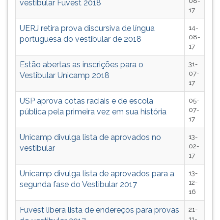
08-
vestibular Fuvest 2018
ouvir
17
essa
UERJ retira prova discursiva de língua
14-
instrução
08-
portuguesa do vestibular de 2018
novamente.
17
Estão abertas as inscrições para o
31-
07-
Vestibular Unicamp 2018
17
USP aprova cotas raciais e de escola
05-
07-
pública pela primeira vez em sua história
17
Unicamp divulga lista de aprovados no
13-
02-
vestibular
17
Unicamp divulga lista de aprovados para a
13-
12-
segunda fase do Vestibular 2017
16
Fuvest libera lista de endereços para provas
21-
11-