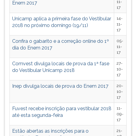
11-
(primeira
Enem 2017
17
tecla
à
Unicamp aplica a primeira fase do Vestibular
14-
direita
11-
2018 no próximo domingo (19/11)
do
17
F).
Confira o gabarito e a correção online do 1º
05-
Para
11-
dia do Enem 2017
ir
17
ao
menu
Comvest divulga locais de prova da 1ª fase
27-
principal
10-
do Vestibular Unicamp 2018
17
pressione
a
Inep divulga locais de prova do Enem 2017
20-
tecla
10-
J
17
e
Fuvest recebe inscrição para vestibular 2018
11-
depois
09-
até esta segunda-feira
F.
17
Pressione
F
Estão abertas as inscrições para o
21-
para