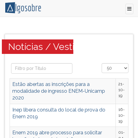
Notícias
Pressione
sobre
TAB
vestibulares
e
Categoria:
Notícias / Vestibular
de
depois
todo
F
o
para
Brasil.
ouvir
Editais,
o
resultados,
conteúdo
Estão abertas as inscrições para a
21-
provas
principal
10-
modalidade de ingresso ENEM-Unicamp
anteriores
desta
19
2020
e
tela.
datas.
Para
Inep libera consulta do local de prova do
16-
pular
10-
Enem 2019
19
essa
leitura
Enem 2019 abre processo para solicitar
01-
pressione