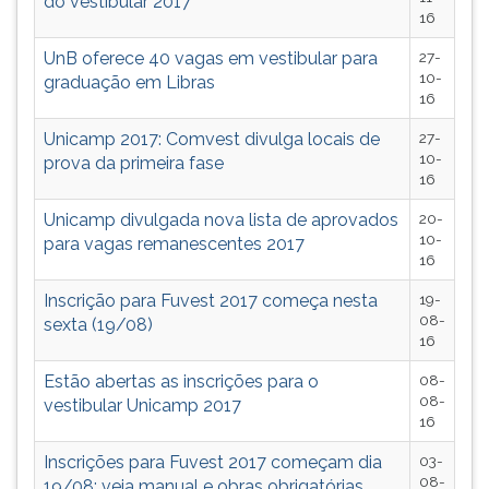
do vestibular 2017
16
UnB oferece 40 vagas em vestibular para
27-
10-
graduação em Libras
16
Unicamp 2017: Comvest divulga locais de
27-
10-
prova da primeira fase
16
Unicamp divulgada nova lista de aprovados
20-
10-
para vagas remanescentes 2017
16
Inscrição para Fuvest 2017 começa nesta
19-
08-
sexta (19/08)
16
Estão abertas as inscrições para o
08-
08-
vestibular Unicamp 2017
16
Inscrições para Fuvest 2017 começam dia
03-
08-
19/08; veja manual e obras obrigatórias