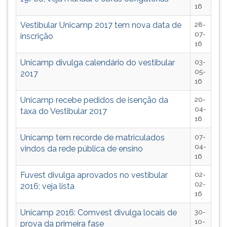
16
Vestibular Unicamp 2017 tem nova data de
28-
07-
inscrição
16
Unicamp divulga calendário do vestibular
03-
05-
2017
16
Unicamp recebe pedidos de isenção da
20-
04-
taxa do Vestibular 2017
16
Unicamp tem recorde de matriculados
07-
04-
vindos da rede pública de ensino
16
Fuvest divulga aprovados no vestibular
02-
02-
2016; veja lista
16
Unicamp 2016: Comvest divulga locais de
30-
10-
prova da primeira fase