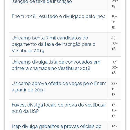
04-
isenção de taxa de inscrição
TAB
19
e
Enem 2018: resultado é divulgado pelo Inep
18-
depois
01-
F.
19
Para
pausar
Unicamp isenta 7 mil candidatos do
23-
a
07-
pagamento da taxa de inscrição para o
18
leitura
Vestibular 2019
pressione
D
Unicamp divulga lista de convocados em
07-
02-
(primeira
primeira chamada no Vestibular 2018
18
tecla
à
Unicamp aprova oferta de vagas pelo Enem
22-
esquerda
11-
a partir de 2019
do
17
F),
Fuvest divulga locais de prova do vestibular
17-
para
11-
2018 da USP
continuar
17
pressione
G
Inep divulga gabaritos e provas oficiais do
14-