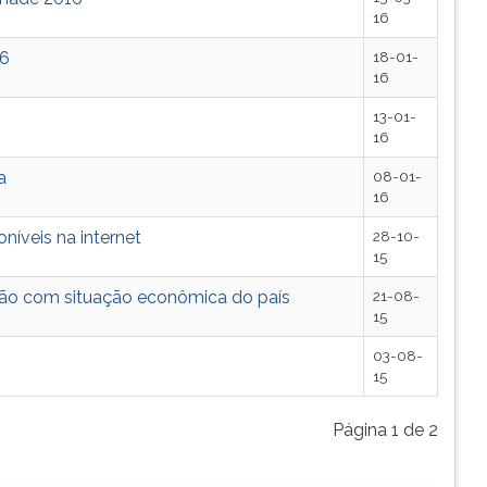
16
16
18-01-
16
13-01-
16
a
08-01-
16
níveis na internet
28-10-
15
ção com situação econômica do país
21-08-
15
03-08-
15
Página 1 de 2