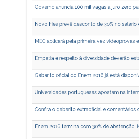
F
Governo anuncia 100 mil vagas a juro zero p
para
ouvir
essa
Novo Fies prevê desconto de 30% no salári
instrução
novamente.
MEC aplicará pela primeira vez videoprovas 
Empatia e respeito à diversidade deverão esta
Gabarito oficial do Enem 2016 já está disponí
Universidades portuguesas apostam na inter
Confira o gabarito extraoficial e comentário
Enem 2016 termina com 30% de abstenção, M