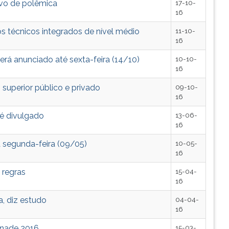
lvo de polêmica
17-10-
16
s técnicos integrados de nível médio
11-10-
16
rá anunciado até sexta-feira (14/10)
10-10-
16
superior público e privado
09-10-
16
 é divulgado
13-06-
16
 segunda-feira (09/05)
10-05-
16
 regras
15-04-
16
, diz estudo
04-04-
16
Enade 2016
15-03-