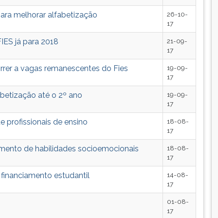
para melhorar alfabetização
26-10-
17
ES já para 2018
21-09-
17
rrer a vagas remanescentes do Fies
19-09-
17
abetização até o 2º ano
19-09-
17
 profissionais de ensino
18-08-
17
mento de habilidades socioemocionais
18-08-
17
 financiamento estudantil
14-08-
17
01-08-
17