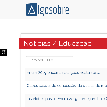
Notícias
Pressione
sobre
TAB
o
e
Categoria:
Notícias / Educação
Educação
depois
que
F
serão
para
temas
ouvir
possíveis
o
dos
conteúdo
Enem 2019 encerra inscrições nesta sexta
vestibulares
principal
de
desta
Capes suspende concessão de bolsas de me
todo
tela.
o
Para
Brasil.
pular
Inscrições para o Enem 2019 começam hoje (
essa