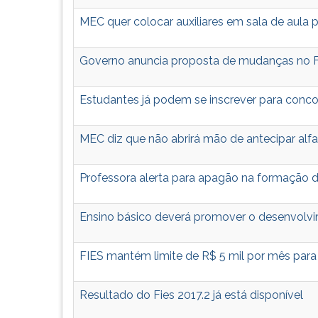
G
MEC quer colocar auxiliares em sala de aula 
(primeira
tecla
à
Governo anuncia proposta de mudanças no FI
direita
do
Estudantes já podem se inscrever para conco
F).
Para
ir
MEC diz que não abrirá mão de antecipar alf
ao
menu
Professora alerta para apagão na formação de
principal
pressione
a
Ensino básico deverá promover o desenvolvi
tecla
J
FIES mantém limite de R$ 5 mil por mês para
e
depois
F.
Resultado do Fies 2017.2 já está disponível
Pressione