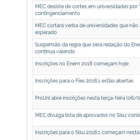
leitura
MEC desiste de cortes em universidades por '
pressione
contingenciamento
TAB
e
MEC cortará verba de universidades que n
depois
esperado
F.
Para
Suspensão da regra que zera redação do En
pausar
continua valendo
a
leitura
Inscrições no Enem 2018 começam hoje
pressione
D
Inscrições para o Fies 2018.1 estão abertas
(primeira
tecla
à
ProUni abre inscrições nesta terça-feira (06/0
esquerda
do
MEC divulga lista de aprovados no Sisu; cons
F),
para
continuar
Inscrições para o Sisu 2018.1 começam nesta 
pressione