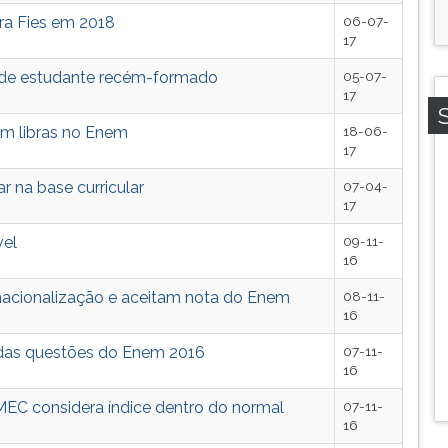
ara Fies em 2018
06-07-
17
o de estudante recém-formado
05-07-
17
em libras no Enem
18-06-
17
r na base curricular
07-04-
17
vel
09-11-
16
nacionalização e aceitam nota do Enem
08-11-
16
s das questões do Enem 2016
07-11-
16
EC considera índice dentro do normal
07-11-
16