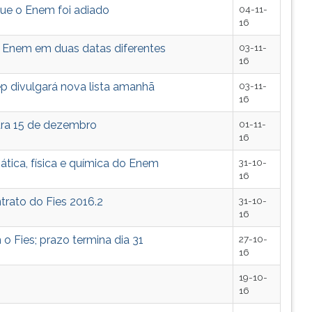
que o Enem foi adiado
04-11-
16
 Enem em duas datas diferentes
03-11-
16
p divulgará nova lista amanhã
03-11-
16
ara 15 de dezembro
01-11-
16
tica, física e química do Enem
31-10-
16
ntrato do Fies 2016.2
31-10-
16
o Fies; prazo termina dia 31
27-10-
16
19-10-
16