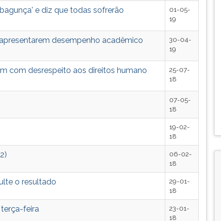
bagunça' e diz que todas sofrerão
01-05-
19
ão apresentarem desempenho acadêmico
30-04-
19
em com desrespeito aos direitos humano
25-07-
18
07-05-
18
19-02-
18
2)
06-02-
18
ulte o resultado
29-01-
18
terça-feira
23-01-
18