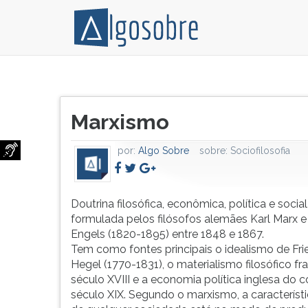
Doutrina
Pressione
filosófica,
TAB
Título
econômica,
e
Marxismo
do
política
depois
artigo:
e
F
por:
Algo Sobre
sobre:
Sociofilosofia
social
para
formulada
ouvir
pelos
o
filósofos
conteúdo
Doutrina filosófica, econômica, política e social
alemães
principal
formulada pelos filósofos alemães Karl Marx e 
Karl
desta
Engels (1820-1895) entre 1848 e 1867.
Marx
tela.
Tem como fontes principais o idealismo de Fri
e
Para
Hegel (1770-1831), o materialismo filosófico f
Friedrich
pular
século XVIII e a economia política inglesa do
Engels
essa
século XIX. Segundo o marxismo, a característi