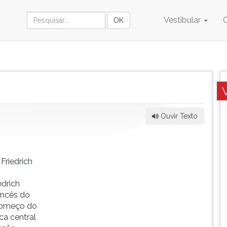
Vestibular
Ouvir Texto
Friedrich
edrich
rancês do
 começo do
ca central