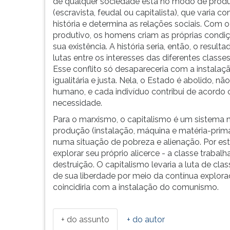
(1820-
leitura
de qualquer sociedade está no modo de prod
1895)
pressione
(escravista, feudal ou capitalista), que varia c
entre
TAB
história e determina as relações sociais. Com 
1848
e
produtivo, os homens criam as próprias condi
e
depois
sua existência. A história seria, então, o result
1867.
F.
lutas entre os interesses das diferentes classes
Tem
Para
Esse conflito só desapareceria com a instal
como
pausar
igualitária e justa. Nela, o Estado é abolido, 
fontes
a
humano, e cada indivíduo contribui de acord
principais
leitura
necessidade.
o
pressione
Para o marxismo, o capitalismo é um sistema n
idealismo
D
produção (instalação, máquina e matéria-prima
de
(primeira
numa situação de pobreza e alienação. Por esta
Friedrich
tecla
explorar seu próprio alicerce - a classe trabal
Hegel
à
destruição. O capitalismo levaria a luta de cla
(1770-
esquerda
de sua liberdade por meio da contínua exploraç
1831),
do
coincidiria com a instalação do comunismo.
o
F),
materialismo
para
filosófico
continuar
+ do assunto
+ do autor
francês
pressione