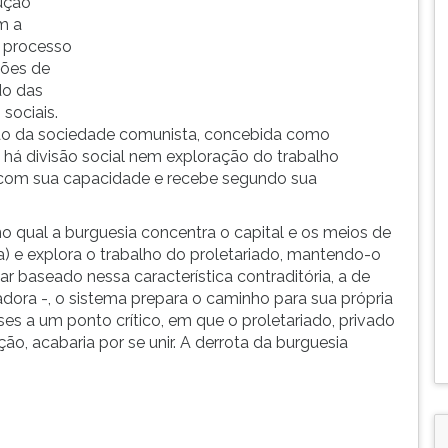
ução
om a
o processo
ções de
ado das
 sociais.
ação da sociedade comunista, concebida como
não há divisão social nem exploração do trabalho
o com sua capacidade e recebe segundo sua
o qual a burguesia concentra o capital e os meios de
) e explora o trabalho do proletariado, mantendo-o
r baseado nessa característica contraditória, a de
hadora -, o sistema prepara o caminho para sua própria
sses a um ponto crítico, em que o proletariado, privado
ão, acabaria por se unir. A derrota da burguesia