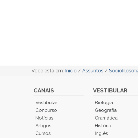
Você está em:
Início
/
Assuntos
/
Sociofilosofi
CANAIS
VESTIBULAR
Você
Vestibular
Biologia
está
Concurso
Geografia
no
Notícias
Gramática
Menu
Artigos
História
Principal.
Cursos
Inglês
Pressione