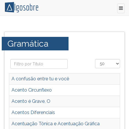
A
Pressione
gramática
TAB
orienta
e
Categoria:
Gramática
como
depois
as
F
palavras
para
podem
ouvir
ser
o
combinadas
conteúdo
A confusão entre tu e você
ou
principal
modificadas
desta
Acento Circunflexo
para
tela.
Acento é Grave, O
que
Para
as
pular
Acentos Diferenciais
pessoas
essa
possam
leitura
Acentuação Tônica e Acentuação Gráfica
comunicar-
pressione