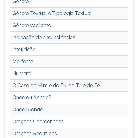
Gênero
ouvir
essa
Gênero Textual e Tipologia Textual
instrução
Gênero Vacilante
novamente.
Indicação de circunstâncias
Interjeição
Morfema
Numeral
O Caso do Mim e do Eu, do Tu e do Te
Onde ou Aonde?
Onde/Aonde
Orações Coordenadas
Orações Reduzidas