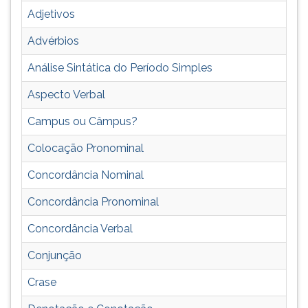
se
TAB
Adjetivos
com
e
facilidade
depois
Advérbios
e
F.
Análise Sintática do Período Simples
precisão.
Para
Não
pausar
Aspecto Verbal
é
a
preciso
leitura
Campus ou Câmpus?
que
pressione
uma
D
Colocação Pronominal
língua
(primeira
Concordância Nominal
possua
tecla
escrita
à
Concordância Pronominal
para
esquerda
ser
do
Concordância Verbal
dotada
F),
de
para
Conjunção
gramática.
continuar
Crase
pressione
G