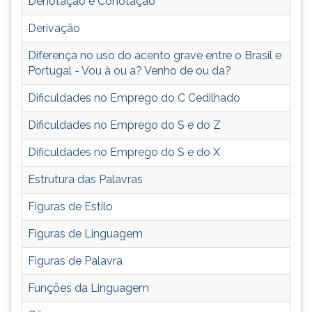
Denotação e Conotação
(primeira
tecla
Derivação
à
direita
Diferença no uso do acento grave entre o Brasil e
do
Portugal - Vou à ou a? Venho de ou da?
F).
Para
Dificuldades no Emprego do C Cedilhado
ir
Dificuldades no Emprego do S e do Z
ao
menu
Dificuldades no Emprego do S e do X
principal
pressione
Estrutura das Palavras
a
tecla
Figuras de Estilo
J
Figuras de Linguagem
e
depois
Figuras de Palavra
F.
Pressione
Funções da Linguagem
F
para