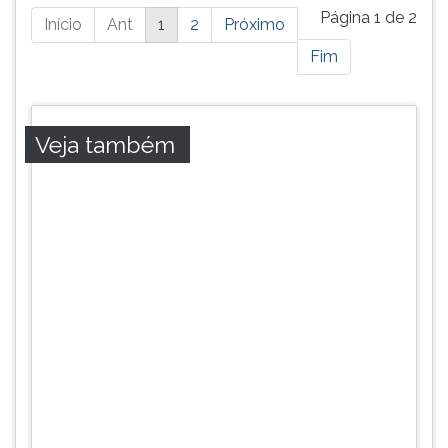
Está
Página 1 de 2
Início
Ant
1
2
Próximo
página
Fim
possui
mais
resultados,
pressione
Veja também
tab
e
ENTER
para
ir
a
próxima
página.