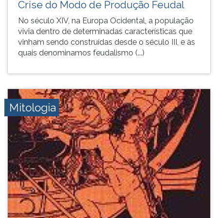
Crise do Modo de Produção Feudal
pressione
G
No século XIV, na Europa Ocidental, a população
(primeira
vivia dentro de determinadas características que
tecla
vinham sendo construídas desde o século III, e às
à
quais denominamos feudalismo (...)
direita
do
F).
Para
ir
Mitologia
ao
menu
principal
pressione
a
tecla
J
e
depois
F.