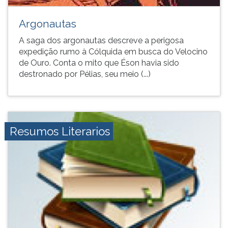
Pressione
F
Argonautas
para
ouvir
A saga dos argonautas descreve a perigosa
essa
expedição rumo à Cólquida em busca do Velocino
instrução
de Ouro. Conta o mito que Éson havia sido
novamente.
destronado por Pélias, seu meio (...)
Resumos Literarios