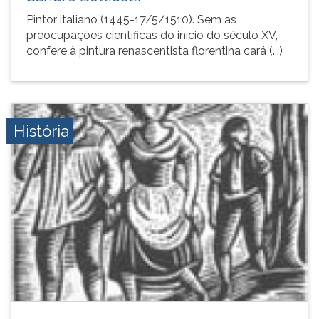
de
leitura
Pintor italiano (1445-17/5/1510). Sem as
profissões,
pressione
preocupações científicas do início do século XV,
simulados
TAB
confere à pintura renascentista florentina cará (...)
comentados.
e
Acessibilidade
depois
sem
F.
leitor
Para
de
pausar
História
tela.
a
leitura
pressione
D
(primeira
tecla
à
esquerda
do
F),
para
continuar