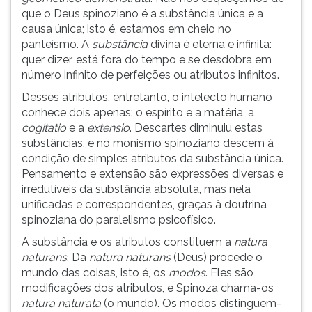
que o Deus spinoziano é a substância única e a
causa única; isto é, estamos em cheio no
panteísmo. A
substância
divina é eterna e infinita:
quer dizer, está fora do tempo e se desdobra em
número infinito de perfeições ou atributos infinitos.
Desses atributos, entretanto, o intelecto humano
conhece dois apenas: o espírito e a matéria, a
cogitatio
e a
extensio
. Descartes diminuiu estas
substâncias, e no monismo spinoziano descem à
condição de simples atributos da substância única.
Pensamento e extensão são expressões diversas e
irredutíveis da substância absoluta, mas nela
unificadas e correspondentes, graças à doutrina
spinoziana do paralelismo psicofísico.
A substância e os atributos constituem a
natura
naturans
. Da
natura naturans
(Deus) procede o
mundo das coisas, isto é, os
modos
. Eles são
modificações dos atributos, e Spinoza chama-os
natura naturata
(o mundo). Os modos distinguem-