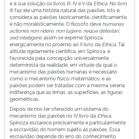
e à sua solução os livros III, IV e V da
Ethica
. No livro
III faz ele uma história natural das paixões, isto é,
considera as paixões teoricamente, cientificamente,
e não moralisticamente. O filósofo deve
humanas
actiones non ridere, non lugere, neque detestari,
sed intelligere
; assim se exprime Spinoza
energicamente no proêmio ao II livro da
Ethica
. Tal
atitude rigidamente científica, em Spinoza, é
favorecida pela concepção universalmente
determinista da realidade, em virtude da qual o
mecanismo das paixões humanas é necessário
como o mecanismo físico-matemático, e as
paixões podem ser tratadas com a mesma serena
indiferença que as linhas, as superfícies, as figuras
geométricas.
Depois de nos ter oferecido um sistema do
mecanismo das paixões no IV livro da
Ethica
,
Spinoza esclarece precisamente e particularmente
a escravidão do homem sujeito às paixões. Essa
escravidão depende do erro do conhecimento