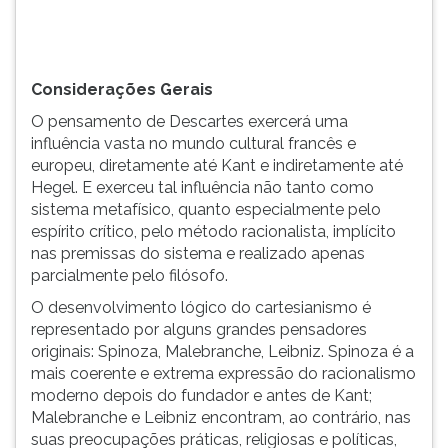
até
TAB
Kant
e
e
depois
indiretamente
F.
Considerações Gerais
até
Para
O pensamento de Descartes exercerá uma
Hegel.
pausar
influência vasta no mundo cultural francês e
E
a
europeu, diretamente até Kant e indiretamente até
exerceu
leitura
Hegel. E exerceu tal influência não tanto como
tal
pressione
sistema metafísico, quanto especialmente pelo
influência
D
espírito crítico, pelo método racionalista, implícito
não
(primeira
nas premissas do sistema e realizado apenas
tanto
tecla
parcialmente pelo filósofo.
como
à
sistema
esquerda
O desenvolvimento lógico do cartesianismo é
metafísico,
do
representado por alguns grandes pensadores
quanto
F),
originais: Spinoza, Malebranche, Leibniz. Spinoza é a
especialmente
para
mais coerente e extrema expressão do racionalismo
pelo
continuar
moderno depois do fundador e antes de Kant;
espírito
pressione
Malebranche e Leibniz encontram, ao contrário, nas
crítico,
G
suas preocupações práticas, religiosas e políticas,