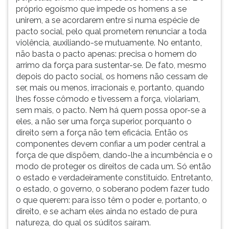
próprio egoísmo que impede os homens a se
unirem, a se acordarem entre si numa espécie de
pacto social, pelo qual prometem renunciar a toda
violência, auxiliando-se mutuamente. No entanto,
não basta o pacto apenas: precisa o homem do
arrimo da força para sustentar-se. De fato, mesmo
depois do pacto social, os homens não cessam de
ser, mais ou menos, irracionais e, portanto, quando
lhes fosse cômodo e tivessem a força, violariam,
sem mais, o pacto. Nem há quem possa opor-se a
eles, a não ser uma força superior, porquanto o
direito sem a força não tem eficácia. Então os
componentes devem confiar a um poder central a
força de que dispõem, dando-lhe a incumbência e o
modo de proteger os direitos de cada um. Só então
o estado e verdadeiramente constituído. Entretanto,
o estado, o governo, o soberano podem fazer tudo
o que querem: para isso têm o poder e, portanto, o
direito, e se acham eles ainda no estado de pura
natureza, do qual os súditos saíram.