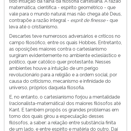
tido intuição da falha da filosofia cartesiana. À razão
ouvir
matemática, científica - espírito geométrico - que
essa
vale para o mundo natural mas não chega até Deus,
instrução
contrapõe a razão integral -
esprit de finesse
- que
novamente.
leva até o cristianismo.
Descartes teve numerosos adversários e críticos no
campo filosófico, entre os quais Hobbes. Entretanto,
as oposições maiores contra o cartesianismo
surgiram evidentemente no ambiente eclesiástico e
político, quer católico quer protestante. Nesses
ambientes houve a intuição de um perigo
revolucionário para a religião e a ordem social, por
causa do criticismo, mecanismo e infinidade do
universo, próprios daquela filosofia.
E, no entanto, o cartesianismo forjou a mentalidade
(racionalista-matemática) dos maiores filósofos até
Kant. E também propôs os grandes problemas em
torno dos quais girou a especulação desses
filósofos, a saber: a relação entre substância finita
de um lado, e entre espírito e matéria do outro. Daí