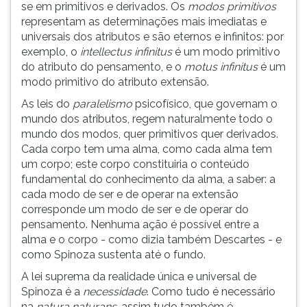
se em primitivos e derivados. Os
modos primitivos
representam as determinações mais imediatas e
universais dos atributos e são eternos e infinitos: por
exemplo, o
intellectus infinitus
é um modo primitivo
do atributo do pensamento, e o
motus infinitus
é um
modo primitivo do atributo extensão.
As leis do
paralelismo
psicofísico, que governam o
mundo dos atributos, regem naturalmente todo o
mundo dos modos, quer primitivos quer derivados.
Cada corpo tem uma alma, como cada alma tem
um corpo; este corpo constituiria o conteúdo
fundamental do conhecimento da alma, a saber: a
cada modo de ser e de operar na extensão
corresponde um modo de ser e de operar do
pensamento. Nenhuma ação é possível entre a
alma e o corpo - como dizia também Descartes - e
como Spinoza sustenta até o fundo.
A lei suprema da realidade única e universal de
Spinoza é a
necessidade
. Como tudo é necessário
na
natura naturans
, assim tudo também é