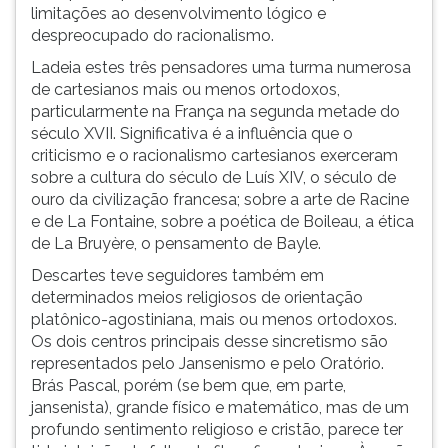
pelo
(primeira
limitações ao desenvolvimento lógico e
método
tecla
despreocupado do racionalismo.
à
Ladeia estes três pensadores uma turma numerosa
direita
de cartesianos mais ou menos ortodoxos,
do
particularmente na França na segunda metade do
F).
século XVII. Significativa é a influência que o
Para
criticismo e o racionalismo cartesianos exerceram
ir
sobre a cultura do século de Luís XIV, o século de
ao
ouro da civilização francesa; sobre a arte de Racine
menu
e de La Fontaine, sobre a poética de Boileau, a ética
principal
de La Bruyère, o pensamento de Bayle.
pressione
a
Descartes teve seguidores também em
tecla
determinados meios religiosos de orientação
J
platônico-agostiniana, mais ou menos ortodoxos.
e
Os dois centros principais desse sincretismo são
depois
representados pelo Jansenismo e pelo Oratório.
F.
Brás Pascal, porém (se bem que, em parte,
Pressione
jansenista), grande físico e matemático, mas de um
F
profundo sentimento religioso e cristão, parece ter
para