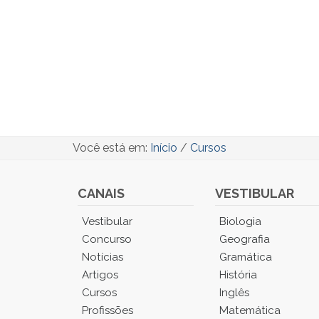
Você está em:
Início
/
Cursos
CANAIS
VESTIBULAR
Você
Vestibular
Biologia
está
Concurso
Geografia
no
Notícias
Gramática
Menu
Artigos
História
Principal.
Cursos
Inglês
Pressione
TAB
Profissões
Matemática