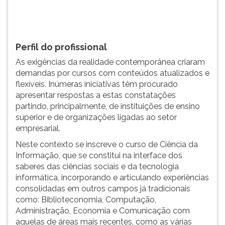
CD-
TAB
R...
e
depois
F.
Perfil do profissional
Para
As exigências da realidade contemporânea criaram
pausar
demandas por cursos com conteúdos atualizados e
a
flexíveis. Inúmeras iniciativas têm procurado
leitura
apresentar respostas a estas constatações
pressione
partindo, principalmente, de instituições de ensino
D
superior e de organizações ligadas ao setor
(primeira
empresarial.
tecla
à
Neste contexto se inscreve o curso de Ciência da
esquerda
Informação, que se constitui na interface dos
do
saberes das ciências sociais e da tecnologia
F),
informática, incorporando e articulando experiências
para
consolidadas em outros campos já tradicionais
continuar
como: Biblioteconomia, Computação,
pressione
Administração, Economia e Comunicação com
G
aquelas de áreas mais recentes, como as várias