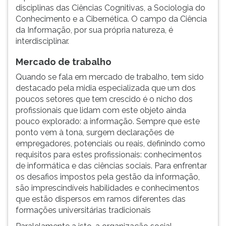
(primeira
disciplinas das Ciências Cognitivas, a Sociologia do
tecla
Conhecimento e a Cibernética. O campo da Ciência
à
da Informação, por sua própria natureza, é
direita
interdisciplinar.
do
F).
Mercado de trabalho
Para
Quando se fala em mercado de trabalho, tem sido
ir
destacado pela midia especializada que um dos
ao
poucos setores que tem crescido é o nicho dos
menu
profissionais que lidam com este objeto ainda
principal
pouco explorado: a informação. Sempre que este
pressione
ponto vem à tona, surgem declarações de
a
empregadores, potenciais ou reais, definindo como
tecla
requisitos para estes profissionais: conhecimentos
J
de informática e das ciências sociais. Para enfrentar
e
os desafios impostos pela gestão da informação,
depois
são imprescindíveis habilidades e conhecimentos
F.
que estão dispersos em ramos diferentes das
Pressione
formações universitárias tradicionais
F
para