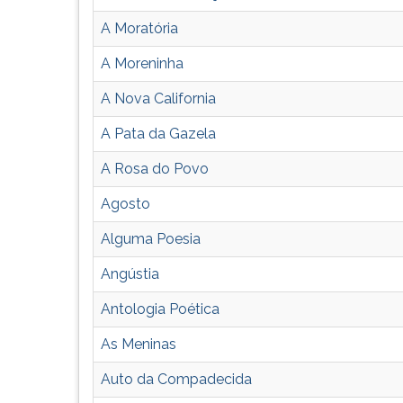
G
A Moratória
(primeira
tecla
A Moreninha
à
direita
A Nova California
do
F).
A Pata da Gazela
Para
A Rosa do Povo
ir
ao
Agosto
menu
principal
Alguma Poesia
pressione
a
Angústia
tecla
Antologia Poética
J
e
As Meninas
depois
F.
Auto da Compadecida
Pressione