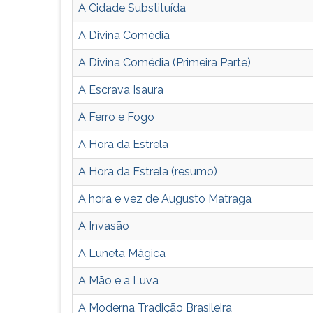
leitura
A Cidade Substituída
pressione
TAB
A Divina Comédia
e
depois
A Divina Comédia (Primeira Parte)
F.
A Escrava Isaura
Para
pausar
A Ferro e Fogo
a
leitura
A Hora da Estrela
pressione
D
A Hora da Estrela (resumo)
(primeira
A hora e vez de Augusto Matraga
tecla
à
A Invasão
esquerda
do
A Luneta Mágica
F),
para
A Mão e a Luva
continuar
A Moderna Tradição Brasileira
pressione