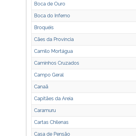
F
Boca de Ouro
para
ouvir
Boca do Inferno
essa
Broquéis
instrução
novamente.
Cães da Província
Camilo Mortágua
Caminhos Cruzados
Campo Geral
Canaã
Capitães da Areia
Caramuru
Cartas Chilenas
Casa de Pensão