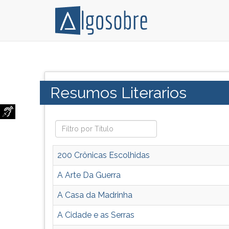
Resumos
Pressione
de
TAB
diversas
e
Categoria:
Resumos Literarios
obras
depois
literárias
F
que
para
são
ouvir
obras
o
obrigatórias
conteúdo
200 Crônicas Escolhidas
nos
principal
vestibulares
desta
A Arte Da Guerra
de
tela.
A Casa da Madrinha
todo
Para
o
pular
A Cidade e as Serras
país.
essa