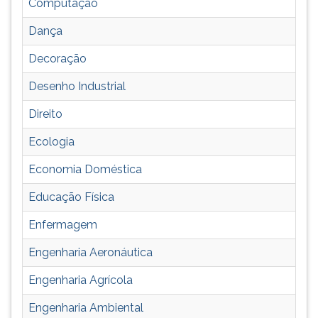
Computação
ouvir
essa
Dança
instrução
Decoração
novamente.
Desenho Industrial
Direito
Ecologia
Economia Doméstica
Educação Física
Enfermagem
Engenharia Aeronáutica
Engenharia Agrícola
Engenharia Ambiental