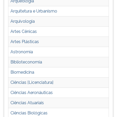
Arqueologia
mercado
TAB
de
e
Arquitetura e Urbanismo
trabalho.
depois
Orientação
F.
Arquivologia
vocacional.
Para
Artes Cênicas
pausar
a
Artes Plásticas
leitura
pressione
Astronomia
D
(primeira
Biblioteconomia
tecla
Biomedicina
à
esquerda
Ciências [Licenciatura]
do
F),
Ciências Aeronáuticas
para
continuar
Ciências Atuariais
pressione
Ciências Biológicas
G