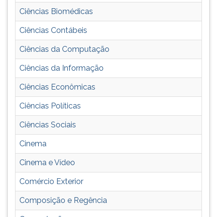
(primeira
Ciências Biomédicas
tecla
à
Ciências Contábeis
direita
do
Ciências da Computação
F).
Para
Ciências da Informação
ir
Ciências Econômicas
ao
menu
Ciências Políticas
principal
pressione
Ciências Sociais
a
tecla
Cinema
J
Cinema e Vídeo
e
depois
Comércio Exterior
F.
Pressione
Composição e Regência
F
para