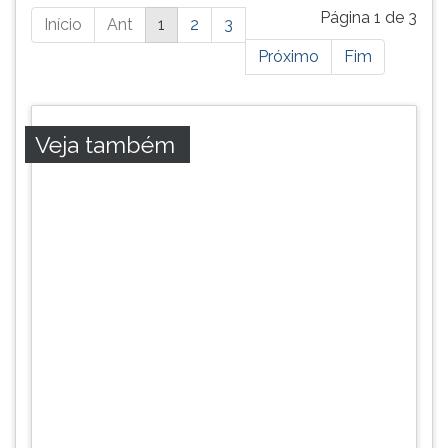
Está
Página 1 de 3
Início
Ant
1
2
3
página
Próximo
Fim
possui
mais
resultados,
pressione
Veja também
tab
e
ENTER
para
ir
a
próxima
página.