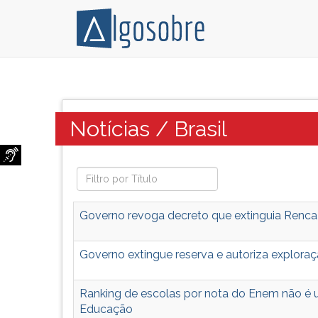
Notícias
Pressione
sobre
TAB
o
e
Categoria:
Notícias / Brasil
Brasil
depois
que
F
serão
para
temas
ouvir
possíveis
o
dos
conteúdo
Governo revoga decreto que extinguia Renca
vestibulares
principal
de
desta
Governo extingue reserva e autoriza explora
todo
tela.
o
Para
Brasil.
pular
Ranking de escolas por nota do Enem não é u
essa
Educação