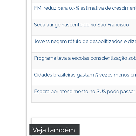
leitura
pressione
FMI reduz para 0,3% estimativa de crescimen
TAB
e
Seca atinge nascente do rio São Francisco
depois
F.
Para
Jovens negam rótulo de despolitizados e di
pausar
a
Programa leva a escolas conscientização sobr
leitura
pressione
D
Cidades brasileiras gastam 5 vezes menos em
(primeira
tecla
Espera por atendimento no SUS pode passar
à
esquerda
do
F),
para
continuar
Veja também
pressione