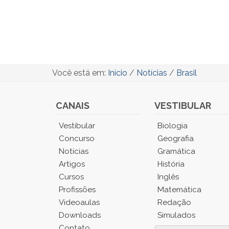
Você está em:
Início
/
Notícias
/
Brasil
CANAIS
VESTIBULAR
Você
Vestibular
Biologia
está
Concurso
Geografia
no
Notícias
Gramática
Menu
Artigos
História
Principal.
Cursos
Inglês
Pressione
TAB
Profissões
Matemática
e
Videoaulas
Redação
depois
Downloads
Simulados
F
Contato