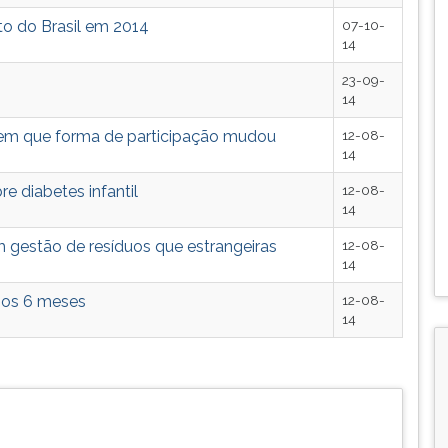
to do Brasil em 2014
07-10-
14
23-09-
14
zem que forma de participação mudou
12-08-
14
e diabetes infantil
12-08-
14
 gestão de resíduos que estrangeiras
12-08-
14
 os 6 meses
12-08-
14