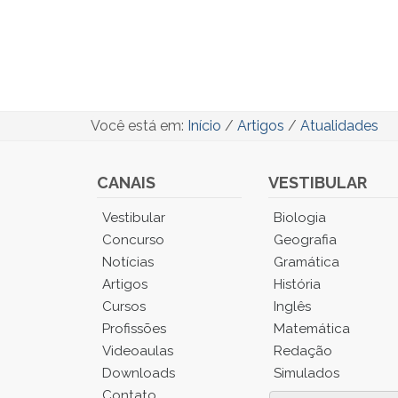
Você está em:
Início
/
Artigos
/
Atualidades
CANAIS
VESTIBULAR
Você
Vestibular
Biologia
está
Concurso
Geografia
no
Notícias
Gramática
Menu
Artigos
História
Principal.
Cursos
Inglês
Pressione
TAB
Profissões
Matemática
e
Videoaulas
Redação
depois
Downloads
Simulados
F
Contato