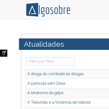
Artigos
Pressione
sobre
TAB
o
e
Categoria:
Atualidades
que
depois
há
F
de
para
mais
ouvir
recente:
o
alterações
conteúdo
A droga do combate às drogas
climáticas,
principal
aquecimento
desta
A partícula sem Deus
global,
tela.
A síndrome da gripe
política
Para
brasileira,
pular
A Televisão e a Violência de Valores
rumos
essa