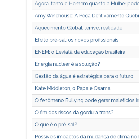
da
leitura
Agora, tanto o Homem quanto a Mulher pode
economia
pressione
TAB
Amy Winehouse: A Peça Defitivamente Queb
e
depois
Aquecimento Global, terrível realidade
F.
Efeito pré-sal: os novos profissionais
Para
pausar
ENEM: o Leviatã da educação brasileira
a
leitura
Energia nuclear é a solução?
pressione
D
Gestão da água é estratégica para o futuro
(primeira
Kate Middleton, o Papa e Osama
tecla
à
O fenômeno Bullying pode gerar malefícios ir
esquerda
do
O fim dos riscos da gordura trans?
F),
para
O que é o pré-sal?
continuar
Possíveis impactos da mudança de clima no
pressione