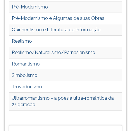
(primeira
Pré-Modernismo
tecla
à
Pré-Modernismo e Algumas de suas Obras
direita
do
Quinhentismo e Literatura de Informação
F).
Para
Realismo
ir
Realismo/Naturalismo/Parnasianismo
ao
menu
Romantismo
principal
pressione
Simbolismo
a
tecla
Trovadorismo
J
Ultrarromantismo - a poesia ultra-romântica da
e
2ª geração
depois
F.
Pressione
F
para