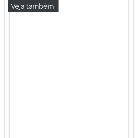
Veja também
ouvir
essa
instrução
novamente.