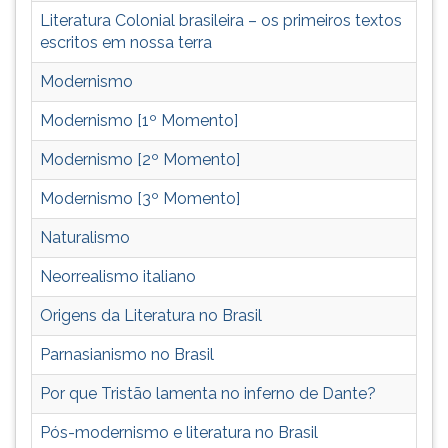
TAB
Literatura Colonial brasileira – os primeiros textos
e
escritos em nossa terra
depois
F.
Modernismo
Para
Modernismo [1º Momento]
pausar
a
Modernismo [2º Momento]
leitura
pressione
Modernismo [3º Momento]
D
(primeira
Naturalismo
tecla
Neorrealismo italiano
à
esquerda
Origens da Literatura no Brasil
do
F),
Parnasianismo no Brasil
para
continuar
Por que Tristão lamenta no inferno de Dante?
pressione
Pós-modernismo e literatura no Brasil
G