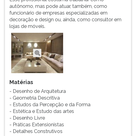
(primeira
autônomo, mas pode atuar, também, como
tecla
funcionário de empresas especializadas em
à
decoração e design ou, ainda, como consultor em
direita
lojas de móveis.
do
F).
Para
ir
ao
menu
principal
pressione
Matérias
a
tecla
- Desenho de Arquitetura
J
- Geometria Descritiva
e
- Estudos da Percepção e da Forma
depois
- Estética e Estudo das artes
F.
- Desenho Livre
Pressione
- Práticas Extensionistas
F
- Detalhes Construtivos
para