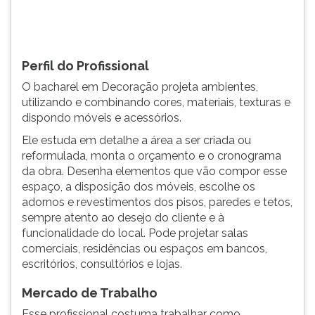
TAB
e
depois
F.
Perfil do Profissional
Para
O bacharel em Decoração projeta ambientes,
pausar
utilizando e combinando cores, materiais, texturas e
a
dispondo móveis e acessórios.
leitura
pressione
Ele estuda em detalhe a área a ser criada ou
D
reformulada, monta o orçamento e o cronograma
(primeira
da obra. Desenha elementos que vão compor esse
tecla
espaço, a disposição dos móveis, escolhe os
à
adornos e revestimentos dos pisos, paredes e tetos,
esquerda
sempre atento ao desejo do cliente e à
do
funcionalidade do local. Pode projetar salas
F),
comerciais, residências ou espaços em bancos,
para
escritórios, consultórios e lojas.
continuar
pressione
Mercado de Trabalho
G
Esse profissional costuma trabalhar como