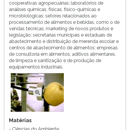
(primeira
cooperativas agropecuárias; laboratórios de
tecla
análises químicas, físicas, físico-químicas e
à
microbiológicas; setores relacionados ao
direita
processamento de alimentos e bebidas, como o de
do
vendas técnicas, marketing de novos produtos e
F).
legislação; secretarias municipais e estaduais de
Para
abastecimento e distribuição de merenda escolar e
ir
centros de abastecimento de alimentos; empresas
ao
de consultoria em alimentos, aditivos alimentares,
menu
de limpeza e sanitização e de produção de
principal
equipamentos industriais.
pressione
a
tecla
J
e
depois
F.
Pressione
Matérias
F
- Ciências do Ambiente
para