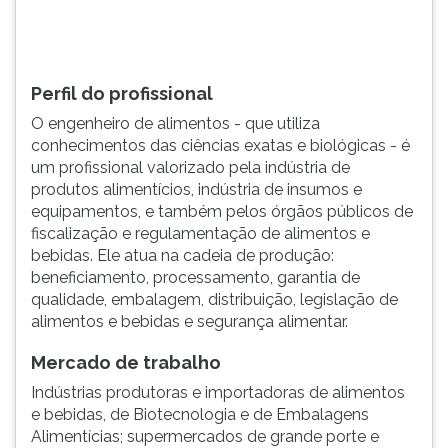
valorizado
TAB
pela
e
ind&uac...
depois
F.
Perfil do profissional
Para
O engenheiro de alimentos - que utiliza
pausar
conhecimentos das ciências exatas e biológicas - é
a
um profissional valorizado pela indústria de
leitura
produtos alimentícios, indústria de insumos e
pressione
equipamentos, e também pelos órgãos públicos de
D
fiscalização e regulamentação de alimentos e
(primeira
bebidas. Ele atua na cadeia de produção:
tecla
beneficiamento, processamento, garantia de
à
qualidade, embalagem, distribuição, legislação de
esquerda
alimentos e bebidas e segurança alimentar.
do
F),
Mercado de trabalho
para
continuar
Indústrias produtoras e importadoras de alimentos
pressione
e bebidas, de Biotecnologia e de Embalagens
G
Alimentícias; supermercados de grande porte e