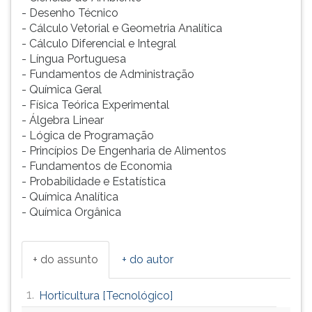
- Desenho Técnico
ouvir
- Cálculo Vetorial e Geometria Analítica
essa
- Cálculo Diferencial e Integral
instrução
- Língua Portuguesa
novamente.
- Fundamentos de Administração
- Química Geral
- Física Teórica Experimental
- Álgebra Linear
- Lógica de Programação
- Princípios De Engenharia de Alimentos
- Fundamentos de Economia
- Probabilidade e Estatística
- Química Analítica
- Química Orgânica
+ do assunto
+ do autor
1.
Horticultura [Tecnológico]