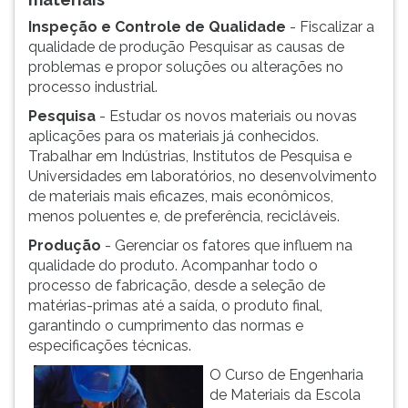
(primeira
tecla
Inspeção e Controle de Qualidade
- Fiscalizar a
à
qualidade de produção Pesquisar as causas de
direita
problemas e propor soluções ou alterações no
do
processo industrial.
F).
Pesquisa
- Estudar os novos materiais ou novas
Para
aplicações para os materiais já conhecidos.
ir
Trabalhar em Indústrias, Institutos de Pesquisa e
ao
Universidades em laboratórios, no desenvolvimento
menu
de materiais mais eficazes, mais econômicos,
principal
menos poluentes e, de preferência, recicláveis.
pressione
Produção
- Gerenciar os fatores que influem na
a
qualidade do produto. Acompanhar todo o
tecla
processo de fabricação, desde a seleção de
J
matérias-primas até a saída, o produto final,
e
garantindo o cumprimento das normas e
depois
especificações técnicas.
F.
Pressione
O Curso de Engenharia
F
de Materiais da Escola
para