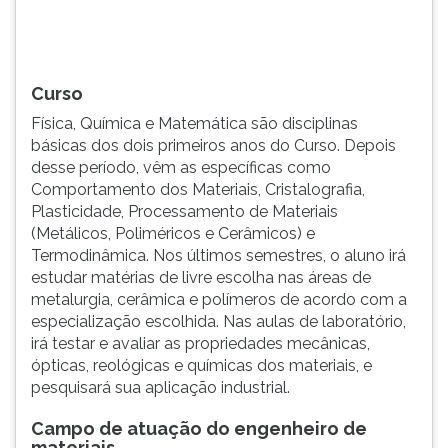
TAB
e
depois
F.
Curso
Para
Física, Química e Matemática são disciplinas
pausar
básicas dos dois primeiros anos do Curso. Depois
a
desse período, vêm as específicas como
leitura
Comportamento dos Materiais, Cristalografia,
pressione
Plasticidade, Processamento de Materiais
D
(Metálicos, Poliméricos e Cerâmicos) e
(primeira
Termodinâmica. Nos últimos semestres, o aluno irá
tecla
estudar matérias de livre escolha nas áreas de
à
metalurgia, cerâmica e polímeros de acordo com a
esquerda
especialização escolhida. Nas aulas de laboratório,
do
irá testar e avaliar as propriedades mecânicas,
F),
ópticas, reológicas e químicas dos materiais, e
para
pesquisará sua aplicação industrial.
continuar
pressione
Campo de atuação do engenheiro de
G
materiais