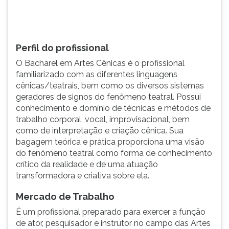
Julieta,
TAB
Phillip
e
Henslowe,
depois
busca
F.
Perfil do profissional
atores
Para
O Bacharel em Artes Cênicas é o profissional
para
pausar
familiarizado com as diferentes linguagens
sua
a
cênicas/teatrais, bem como os diversos sistemas
nova
leitura
geradores de signos do fenômeno teatral. Possui
prod...
pressione
conhecimento e domínio de técnicas e métodos de
D
trabalho corporal, vocal, improvisacional, bem
(primeira
como de interpretação e criação cênica. Sua
tecla
bagagem teórica e prática proporciona uma visão
à
do fenômeno teatral como forma de conhecimento
esquerda
crítico da realidade e de uma atuação
do
transformadora e criativa sobre ela.
F),
para
Mercado de Trabalho
continuar
pressione
É um profissional preparado para exercer a função
G
de ator, pesquisador e instrutor no campo das Artes