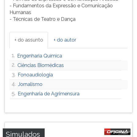
- Fundamentos da Expressão e Comunicação
ouvir
Humanas
essa
- Técnicas de Teatro e Dança
instrução
novamente.
+ do assunto
+ do autor
1.
Engenharia Química
2.
Ciências Biomédicas
3.
Fonoaudiologia
4.
Jornalismo
5.
Engenharia de Agrimensura
Simulados