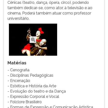
(primeira
Cênicas (teatro, dança, ópera, circo), podendo
tecla
também dedicar-se, como ator, à televisão e ao
à
cinema. Poderá também atuar como professor
direita
universitário.
do
F).
Para
ir
ao
menu
principal
pressione
Matérias
a
- Cenografia
tecla
- Disciplinas Pedagógicas
J
- Encenação
e
- Estética e História da Arte
depois
- Evolução do teatro e da Dança
F.
- Expressão Corporal e Vocal
Pressione
- Folclore Brasileiro
F
- Formas de Expressão e Comunicação Artística
para