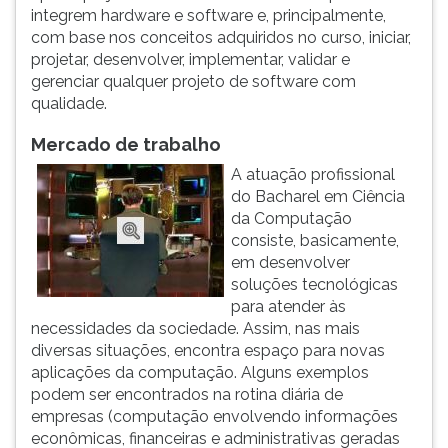
(primeira
integrem hardware e software e, principalmente,
tecla
com base nos conceitos adquiridos no curso, iniciar,
à
projetar, desenvolver, implementar, validar e
direita
gerenciar qualquer projeto de software com
do
qualidade.
F).
Para
Mercado de trabalho
ir
A atuação profissional
ao
do Bacharel em Ciência
menu
da Computação
principal
consiste, basicamente,
pressione
em desenvolver
a
soluções tecnológicas
tecla
para atender às
J
necessidades da sociedade. Assim, nas mais
e
diversas situações, encontra espaço para novas
depois
aplicações da computação. Alguns exemplos
F.
podem ser encontrados na rotina diária de
Pressione
empresas (computação envolvendo informações
F
econômicas, financeiras e administrativas geradas
para