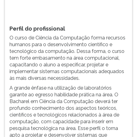
TAB
e
depois
F.
Perfil do profissional
Para
O curso de Ciência da Computação forma recursos
pausar
humanos para o desenvolvimento científico e
a
tecnológico da computação. Dessa forma, o curso
leitura
tem forte embasamento na área computacional,
pressione
capacitando o aluno a especificar, projetar e
D
implementar sistemas computacionais adequados
(primeira
às mais diversas necessidades.
tecla
à
A grande ênfase na utilização de laboratórios
esquerda
garante ao egresso habilidade prática na área. O
do
Bacharel em Ciência da Computação deverá ter
F),
profundo conhecimento dos aspectos teóricos,
para
científicos e tecnológicos relacionados à área de
continuar
computação, com capacidade para inserir em
pressione
pesquisa tecnológica na área. Esse perfil o torna
G
apto a projetar e desenvolver sistemas que