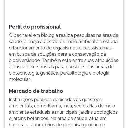
desoxirribonucléico,
TAB
no
e
núcleo
depois
d...
F.
Perfil do profissional
Para
O bacharel em biologia realiza pesquisas na área da
pausar
saúde, planeja a gestão do meio ambiente e estuda
a
o funcionamento de organismos e ecossistemas,
leitura
em busca de soluções para a conservação da
pressione
biodiversidade. Também está entre suas atribuições
D
a busca de respostas para questões das áreas de
(primeira
biotecnologia, genética, parasitologia e biologia
tecla
molecular.
à
esquerda
Mercado de trabalho
do
F),
Instituições públicas dedicadas às questões
para
ambientais, como Ibama, Inea, secretarias de meio
continuar
ambiente estaduais e municipais, jardins zoológicos
pressione
e jardins botânicos. Na área da saúde, atua em
G
hospitais, laboratórios de pesquisa genética e