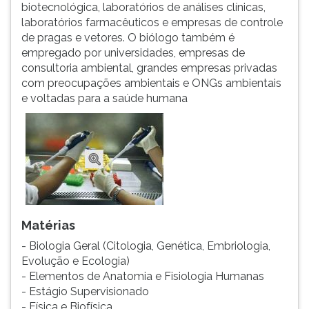
(primeira
biotecnológica, laboratórios de análises clínicas,
tecla
laboratórios farmacêuticos e empresas de controle
à
de pragas e vetores. O biólogo também é
direita
empregado por universidades, empresas de
do
consultoria ambiental, grandes empresas privadas
F).
com preocupações ambientais e ONGs ambientais
Para
e voltadas para a saúde humana
ir
ao
menu
principal
pressione
a
tecla
J
Matérias
e
- Biologia Geral (Citologia, Genética, Embriologia,
depois
Evolução e Ecologia)
F.
- Elementos de Anatomia e Fisiologia Humanas
Pressione
- Estágio Supervisionado
F
- Física e Biofísica
para