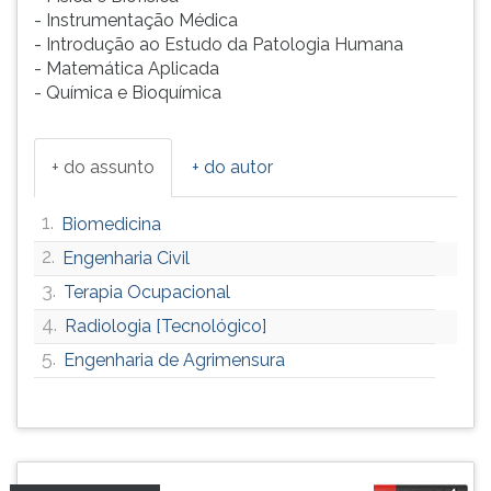
- Instrumentação Médica
ouvir
- Introdução ao Estudo da Patologia Humana
essa
- Matemática Aplicada
instrução
- Química e Bioquímica
novamente.
+ do assunto
+ do autor
1.
Biomedicina
2.
Engenharia Civil
3.
Terapia Ocupacional
4.
Radiologia [Tecnológico]
5.
Engenharia de Agrimensura