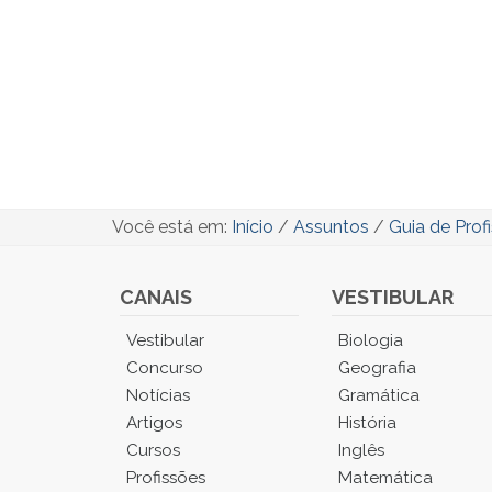
Você está em:
Início
/
Assuntos
/
Guia de Prof
CANAIS
VESTIBULAR
Você
Vestibular
Biologia
está
Concurso
Geografia
no
Notícias
Gramática
Menu
Artigos
História
Principal.
Cursos
Inglês
Pressione
TAB
Profissões
Matemática