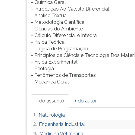
- Química Geral
G
- Introdução Ao Cálculo Diferencial
(primeira
- Análise Textual
tecla
- Metodologia Científica
à
- Ciências do Ambiente
direita
- Cálculo Diferencial e Integral
do
- Física Teórica
F).
- Lógica de Programação
Para
- Princípios da Ciência e Tecnologia Dos Materi
ir
- Física Experimental
ao
- Ecologia
menu
- Fenômenos de Transportes
principal
- Mecânica Geral
pressione
a
tecla
+ do assunto
+ do autor
J
e
1.
Naturologia
depois
2.
F.
Engenharia Industrial
Pressione
3.
Medicina Veterinária