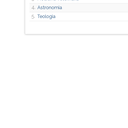
F
4.
Astronomia
para
ouvir
5.
Teologia
essa
instrução
novamente.