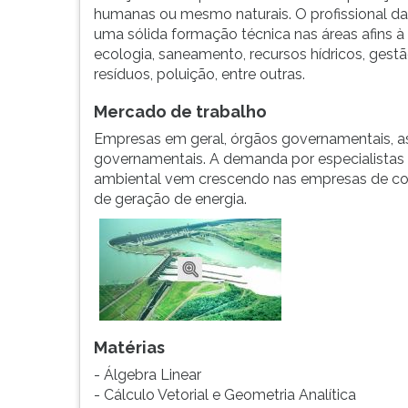
naturais,
leitura
humanas ou mesmo naturais. O profissional da
da
pressione
uma sólida formação técnica nas áreas afins à 
biodiversidade
TAB
ecologia, saneamento, recursos hídricos, gest
e
e
resíduos, poluição, entre outras.
das
depois
con...
F.
Mercado de trabalho
Para
Empresas em geral, órgãos governamentais, as
pausar
governamentais. A demanda por especialistas
a
ambiental vem crescendo nas empresas de cons
leitura
de geração de energia.
pressione
D
(primeira
tecla
à
esquerda
do
F),
Matérias
para
- Álgebra Linear
continuar
- Cálculo Vetorial e Geometria Analítica
pressione