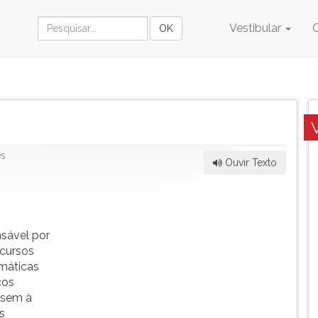
Vestibular
es
Ouvir Texto
nsável por
ecursos
imáticas
cos
isem à
s