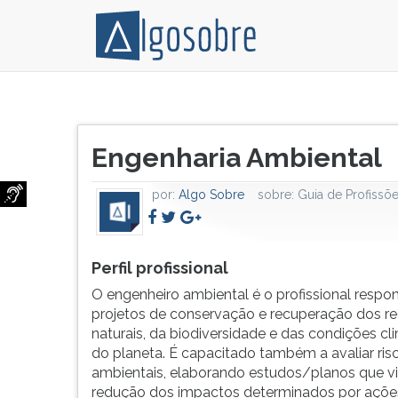
O
Pressione
engenheiro
TAB
Título
ambiental
e
Engenharia Ambiental
do
é
depois
artigo:
o
F
por:
Algo Sobre
sobre:
Guia de Profissõ
profissional
para
responsável
ouvir
por
o
projetos
conteúdo
Perfil profissional
de
principal
O engenheiro ambiental é o profissional respo
conservação
desta
projetos de conservação e recuperação dos r
e
tela.
naturais, da biodiversidade e das condições cl
recuperação
Para
do planeta. É capacitado também a avaliar ris
dos
pular
ambientais, elaborando estudos/planos que v
recursos
essa
redução dos impactos determinados por açõe