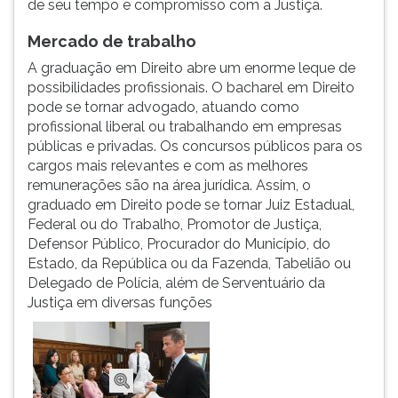
de seu tempo e compromisso com a Justiça.
(primeira
tecla
Mercado de trabalho
à
direita
A graduação em Direito abre um enorme leque de
do
possibilidades profissionais. O bacharel em Direito
F).
pode se tornar advogado, atuando como
Para
profissional liberal ou trabalhando em empresas
ir
públicas e privadas. Os concursos públicos para os
ao
cargos mais relevantes e com as melhores
menu
remunerações são na área jurídica. Assim, o
principal
graduado em Direito pode se tornar Juiz Estadual,
pressione
Federal ou do Trabalho, Promotor de Justiça,
a
Defensor Público, Procurador do Município, do
tecla
Estado, da República ou da Fazenda, Tabelião ou
J
Delegado de Polícia, além de Serventuário da
e
Justiça em diversas funções
depois
F.
Pressione
F
para