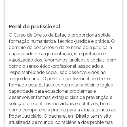
TAB
e
depois
F.
Perfil do profissional
Para
O Curso de Direito da Estácio proporciona sólida
pausar
formação humanística, técnico-jurídica e prática. O
a
domínio de conceitos e da terminologia jurídica, a
leitura
capacidade de argumentação, interpretação e
pressione
valorização dos fenômenos jurídicos e sociais, bem
D
como o senso ético-profissional, associado à
(primeira
responsabilidade social, são desenvolvidos ao
tecla
longo do curso. O perfil do profissional de direito
à
formado pela Estácio contempla raciocínio lógico,
esquerda
capacidade para equacionar problemas e
do
desenvolver formas extrajudiciais de prevenção e
F),
solução de conflitos individuais e coletivos, bem
para
como competência prática para a atuação junto ao
continuar
Poder Judiciário. O bacharel em Direito tem visão
pressione
atualizada de mundo, consciência dos problemas
G