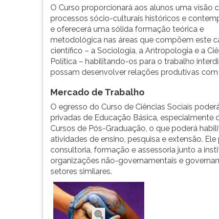
Básica
leitura
O Curso proporcionará aos alunos uma visão cr
e
pressione
processos sócio-culturais históricos e conte
Superior,
TAB
e oferecerá uma sólida formação teórica e
bem
e
metodológica nas áreas que compõem este 
como
depois
científico – a Sociologia, a Antropologia e a Ci
pesquisadores
F.
Política – habilitando-os para o trabalho interdi
n...
Para
possam desenvolver relações produtivas com a 
pausar
a
Mercado de Trabalho
leitura
O egresso do Curso de Ciências Sociais poderá
pressione
privadas de Educação Básica, especialmente d
D
Cursos de Pós-Graduação, o que poderá habili
(primeira
atividades de ensino, pesquisa e extensão. E
tecla
consultoria, formação e assessoria junto a ins
à
organizações não-governamentais e governamen
esquerda
setores similares.
do
F),
para
continuar
pressione