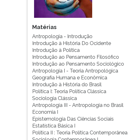
G
(primeira
tecla
à
Matérias
direita
Antropologia - Introdução
do
Introdução à História Do Ocidente
F).
Introdução à Política
Para
Introdução ao Pensamento Filosófico
ir
Introdução ao Pensamento Sociológico
ao
Antropologia I - Teoria Antropológica
menu
Geografia Humana e Econômica
principal
Introdução à História do Brasil
pressione
Política I: Teoria Política Clássica
a
Sociologia Clássica
tecla
Antropologia III - Antropologia no Brasil
J
Economia I
e
Epistemologia Das Ciências Sociais
depois
Estatística Básica I
F.
Política II : Teoria Política Contemporânea
Pressione
Sociologia Contemporânea I