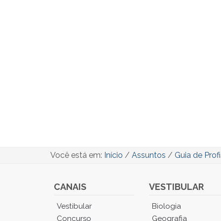
Você está em:
Início
/
Assuntos
/
Guia de Prof
CANAIS
VESTIBULAR
Você
Vestibular
Biologia
está
Concurso
Geografia