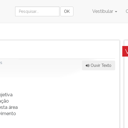
Vestibular
es
Ouvir Texto
jetiva
ação
sta área
vimento