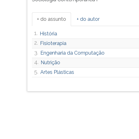
F
para
ouvir
+ do assunto
+ do autor
essa
instrução
1.
História
novamente.
2.
Fisioterapia
3.
Engenharia da Computação
4.
Nutrição
5.
Artes Plásticas