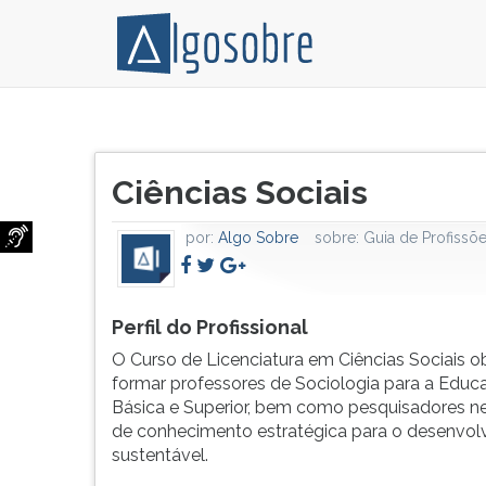
O
Pressione
Curso
TAB
Título
de
e
Ciências Sociais
do
Licenciatura
depois
artigo:
em
F
por:
Algo Sobre
sobre:
Guia de Profissõ
Ciências
para
Sociais
ouvir
objetiva
o
formar
conteúdo
Perfil do Profissional
professores
principal
O Curso de Licenciatura em Ciências Sociais ob
de
desta
formar professores de Sociologia para a Educ
Sociologia
tela.
Básica e Superior, bem como pesquisadores ne
para
Para
de conhecimento estratégica para o desenvol
a
pular
sustentável.
Educação
essa