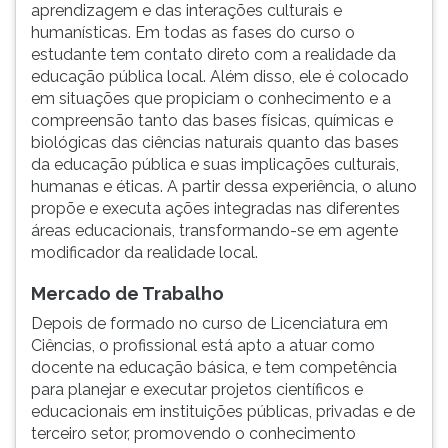
(primeira
aprendizagem e das interações culturais e
tecla
humanísticas. Em todas as fases do curso o
à
estudante tem contato direto com a realidade da
direita
educação pública local. Além disso, ele é colocado
do
em situações que propiciam o conhecimento e a
F).
compreensão tanto das bases físicas, químicas e
Para
biológicas das ciências naturais quanto das bases
ir
da educação pública e suas implicações culturais,
ao
humanas e éticas. A partir dessa experiência, o aluno
menu
propõe e executa ações integradas nas diferentes
principal
áreas educacionais, transformando-se em agente
pressione
modificador da realidade local.
a
Mercado de Trabalho
tecla
J
Depois de formado no curso de Licenciatura em
e
Ciências, o profissional está apto a atuar como
depois
docente na educação básica, e tem competência
F.
para planejar e executar projetos científicos e
Pressione
educacionais em instituições públicas, privadas e de
F
terceiro setor, promovendo o conhecimento
para