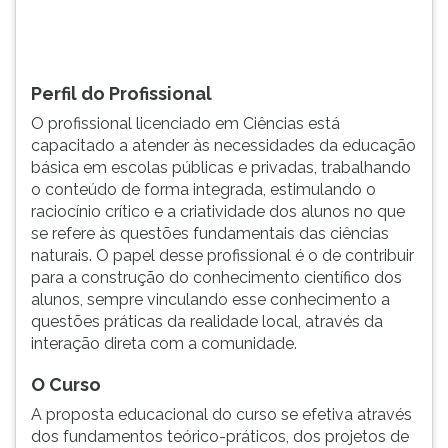
TAB
e
depois
F.
Perfil do Profissional
Para
O profissional licenciado em Ciências está
pausar
capacitado a atender às necessidades da educação
a
básica em escolas públicas e privadas, trabalhando
leitura
o conteúdo de forma integrada, estimulando o
pressione
raciocínio crítico e a criatividade dos alunos no que
D
se refere às questões fundamentais das ciências
(primeira
naturais. O papel desse profissional é o de contribuir
tecla
para a construção do conhecimento científico dos
à
alunos, sempre vinculando esse conhecimento a
esquerda
questões práticas da realidade local, através da
do
interação direta com a comunidade.
F),
para
O Curso
continuar
pressione
A proposta educacional do curso se efetiva através
G
dos fundamentos teórico-práticos, dos projetos de