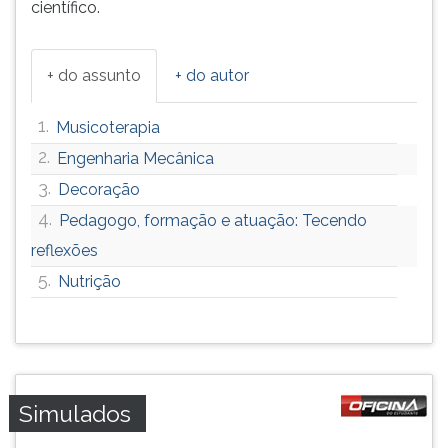
científico.
ouvir
essa
instrução
+ do assunto
+ do autor
novamente.
1.
Musicoterapia
2.
Engenharia Mecânica
3.
Decoração
4.
Pedagogo, formação e atuação: Tecendo
reflexões
5.
Nutrição
Simulados