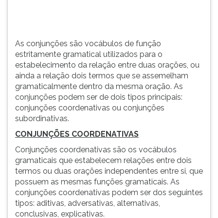
ou
TAB
ainda
e
a
depois
r...
F.
As conjunções são vocábulos de função
Para
estritamente gramatical utilizados para o
pausar
estabelecimento da relação entre duas orações, ou
a
ainda a relação dois termos que se assemelham
leitura
gramaticalmente dentro da mesma oração. As
pressione
conjunções podem ser de dois tipos principais:
D
conjunções coordenativas ou conjunções
(primeira
subordinativas.
tecla
CONJUNÇÕES COORDENATIVAS
à
esquerda
Conjunções coordenativas são os vocábulos
do
gramaticais que estabelecem relações entre dois
F),
termos ou duas orações independentes entre si, que
para
possuem as mesmas funções gramaticais. As
continuar
conjunções coordenativas podem ser dos seguintes
pressione
tipos: aditivas, adversativas, alternativas,
G
conclusivas, explicativas.