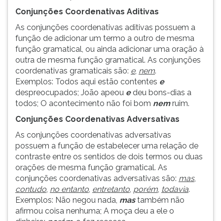
(primeira
Conjunções Coordenativas Aditivas
tecla
à
As conjunções coordenativas aditivas possuem a
direita
função de adicionar um termo a outro de mesma
do
função gramatical, ou ainda adicionar uma oração à
F).
outra de mesma função gramatical. As conjunções
Para
coordenativas gramaticais são:
e
,
nem
.
ir
Exemplos: Todos aqui estão contentes
e
ao
despreocupados; João apeou
e
deu bons-dias a
menu
todos; O acontecimento não foi bom
nem
ruim.
principal
Conjunções Coordenativas Adversativas
pressione
a
As conjunções coordenativas adversativas
tecla
possuem a função de estabelecer uma relação de
J
contraste entre os sentidos de dois termos ou duas
e
orações de mesma função gramatical. As
depois
conjunções coordenativas adversativas são:
mas
,
F.
contudo
,
no entanto
,
entretanto
,
porém
,
todavia
.
Pressione
Exemplos: Não negou nada,
mas
também não
F
afirmou coisa nenhuma; A moça deu a ele o
para