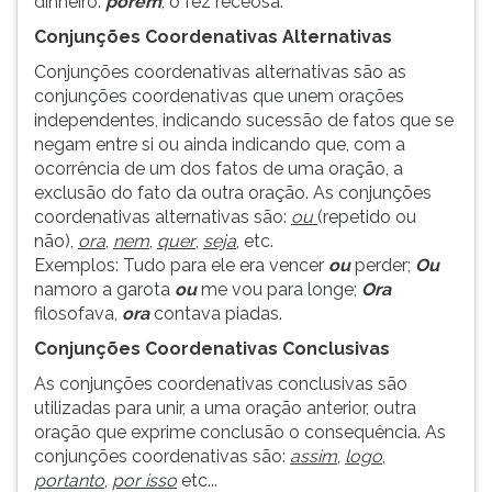
dinheiro:
porém
, o fez receosa.
ouvir
Conjunções Coordenativas Alternativas
essa
instrução
Conjunções coordenativas alternativas são as
novamente.
conjunções coordenativas que unem orações
independentes, indicando sucessão de fatos que se
negam entre si ou ainda indicando que, com a
ocorrência de um dos fatos de uma oração, a
exclusão do fato da outra oração. As conjunções
coordenativas alternativas são:
ou
(repetido ou
não),
ora
,
nem
,
quer
,
seja
, etc.
Exemplos: Tudo para ele era vencer
ou
perder;
Ou
namoro a garota
ou
me vou para longe;
Ora
filosofava,
ora
contava piadas.
Conjunções Coordenativas Conclusivas
As conjunções coordenativas conclusivas são
utilizadas para unir, a uma oração anterior, outra
oração que exprime conclusão o consequência. As
conjunções coordenativas são:
assim
,
logo
,
portanto
,
por isso
etc...