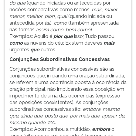
do que
(quando iniciadas ou antecedidas por
noções comparativas como menos,
mais
,
maior
,
menor
,
melhor
,
pior
),
qual
(quando iniciada ou
antecedida por
tal
),
como
(também apresentada
nas formas
assim como
,
bem como
).
Exemplos: Aquilo é
pior que
isso; Tudo passou
como
as nuvens do céu; Existem deveres
mais
urgentes
que
outros.
Conjunções Subordinativas Concessivas
Conjunções subordinativas concessivas são as
conjunções que, iniciando uma oração subordinada,
se referem a uma ocorrência oposta à ocorrência da
oração principal, não implicando essa oposição em
impedimento de uma das ocorrências (expressão
das oposições coexistentes). As conjunções
subordinativas concessivas são:
embora
,
mesmo
que
,
ainda que
,
posto que
,
por mais que
,
apesar de
,
mesmo quando
, etc.
Exemplos: Acompanhou a multidão,
embora
o
tenha feito contra sua vontade; A harmonia do