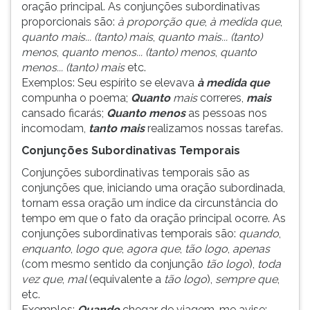
oração principal. As conjunções subordinativas
proporcionais são:
à proporção que
,
à medida que
,
quanto mais... (tanto) mais
,
quanto mais... (tanto)
menos
,
quanto menos... (tanto) menos
,
quanto
menos... (tanto) mais
etc.
Exemplos: Seu espírito se elevava
à medida que
compunha o poema;
Quanto
mais
correres,
mais
cansado ficarás;
Quanto menos
as pessoas nos
incomodam,
tanto mais
realizamos nossas tarefas.
Conjunções Subordinativas Temporais
Conjunções subordinativas temporais são as
conjunções que, iniciando uma oração subordinada,
tornam essa oração um índice da circunstância do
tempo em que o fato da oração principal ocorre. As
conjunções subordinativas temporais são:
quando
,
enquanto
,
logo que
,
agora que
,
tão logo
,
apenas
(com mesmo sentido da conjunção
tão logo
),
toda
vez que
,
mal
(equivalente a
tão logo
),
sempre que
,
etc.
Exemplos:
Quando
chegar de viagem, me avise;