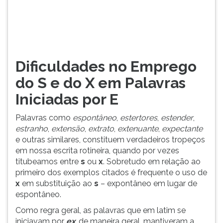
estender,
TAB
estranho,
e
extensão,
depois
extra...
F.
Para
pausar
Dificuldades no Emprego
a
do S e do X em Palavras
leitura
pressione
Iniciadas por E
D
(primeira
Palavras como
espontâneo
,
estertores
,
estender
,
tecla
estranho
,
extensão
,
extrato
,
extenuante
,
expectante
à
e outras similares, constituem verdadeiros tropeços
esquerda
em nossa escrita rotineira, quando por vezes
do
titubeamos entre
s
ou
x
. Sobretudo em relação ao
F),
primeiro dos exemplos citados é frequente o uso de
para
x
em substituição ao
s
– expontâneo em lugar de
continuar
espontâneo.
pressione
Como regra geral, as palavras que em latim se
G
iniciavam por
ex
, de maneira geral, mantiveram a