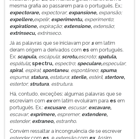
(primeira
mesma grafia ao passarem para o português. Ex.:
tecla
expectorare
,
expectorar
;
expansione
,
expansão;
à
expellere
,
expelir
;
experimentu
,
experimento
;
direita
expiratione
,
expiração
;
extensione
,
extensão
;
do
extrinsecu
,
extrínseco
.
F).
Já as palavras que se iniciavam por
s
em latim
Para
deram origem a derivados com
es
em português.
ir
Ex:
scapula
,
escápula
;
scrotu
,
escroto
;
spatula
,
ao
espátula
; spectru,
espectro
;
speculare
,
especular
;
menu
spiral
, espiral
;
spontaneu
, espontâneo
;
spuma
,
principal
espuma
;
statura
,
estatura
;
sterile
,
estéril
,
stertore
,
pressione
estertor
;
strutura
, estrutura
.
a
tecla
Há, contudo, exceções: algumas palavras que se
J
escreviam com
ex
em latim evoluíram para
es
em
e
português. Ex.:
excusare
,
escusar
;
excavare
,
depois
escavar
;
exprimere
,
espremer
;
extendere
,
F.
estender
;
extraneo
,
estranho
.
Pressione
Convém ressaltar a incongruência de se escrever
F
estender
com
es
,
e
extensão
com
ex
.
Assim,
para