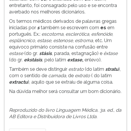
entretanto, foi consagrado pelo uso e se encontra
ouvir
averbado nos melhores dicionários.
essa
instrução
Os termos médicos derivados de palavras gregas
novamente.
iniciadas por
s
também se escrevem com
es
em
português. Ex.:
escotoma
,
esclerótica
,
esfenóide
,
esplâncnico
,
estase
,
estenose
,
estroma
, etc. Um
equívoco primário consiste na confusão entre
estase
(do gr
.
stásis
,
parada, estagnação) e
êxtase
(do gr
.
ekstásis
,
pelo latim
extase
,
enlevo).
Também se deve distinguir
estrato
(do latim
stratu
),
com o sentido de
camada
, de
extrato
( do latim
extractu
), aquilo que se extraiu de alguma coisa.
Na dúvida melhor será consultar um bom dicionário.
Reproduzido do livro Linguagem Médica, 3a. ed., da
AB Editora e Distribuidora de Livros Ltda.