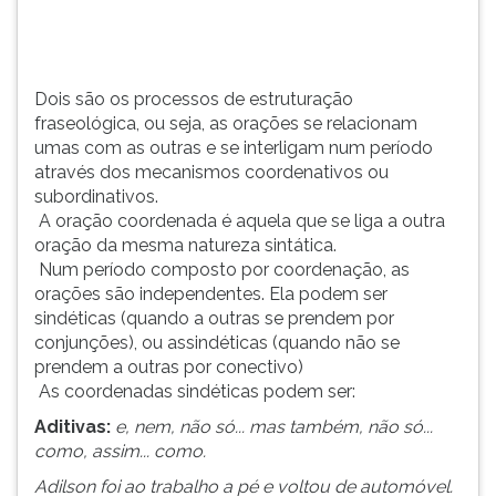
e
TAB
se
e
interligam
depois
num
F.
Dois são os processos de estruturação
período
Para
fraseológica, ou seja, as orações se relacionam
através
pausar
umas com as outras e se interligam num período
d...
a
através dos mecanismos coordenativos ou
leitura
subordinativos.
pressione
A oração coordenada é aquela que se liga a outra
D
oração da mesma natureza sintática.
(primeira
Num período composto por coordenação, as
tecla
orações são independentes. Ela podem ser
à
sindéticas (quando a outras se prendem por
esquerda
conjunções), ou assindéticas (quando não se
do
prendem a outras por conectivo)
F),
As coordenadas sindéticas podem ser:
para
Aditivas:
e, nem, não só... mas também, não só...
continuar
como, assim... como.
pressione
G
Adilson foi ao trabalho a pé e voltou de automóvel.