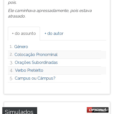
pois.
ouvir
Ele caminhava apressadamente, pois estava
essa
atrasado.
instrução
novamente.
+ do assunto
+ do autor
1.
Gênero
2.
Colocação Pronominal
3.
Orações Subordinadas
4.
Verbo Pretérito
5.
Campus ou Câmpus?
Simulados