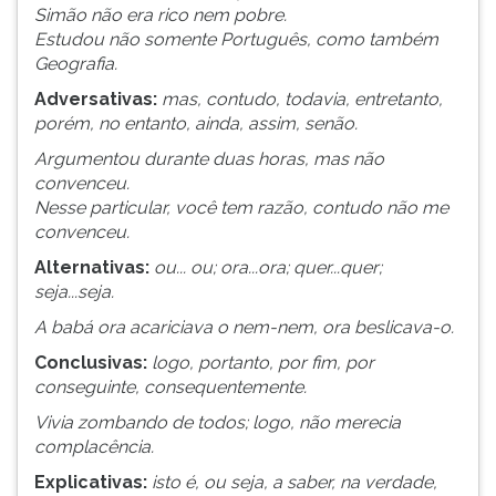
(primeira
Simão não era rico nem pobre.
tecla
Estudou não somente Português, como também
à
Geografia.
direita
Adversativas:
mas, contudo, todavia, entretanto,
do
porém, no entanto, ainda, assim, senão.
F).
Para
Argumentou durante duas horas, mas não
ir
convenceu.
ao
Nesse particular, você tem razão, contudo não me
menu
convenceu.
principal
Alternativas:
ou... ou; ora...ora; quer...quer;
pressione
seja...seja.
a
tecla
A babá ora acariciava o nem-nem, ora beslicava-o.
J
Conclusivas:
logo, portanto, por fim, por
e
conseguinte, consequentemente.
depois
F.
Vivia zombando de todos; logo, não merecia
Pressione
complacência.
F
Explicativas:
isto é, ou seja, a saber, na verdade,
para