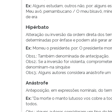
Ex:
Alguns estudam, outros não, por: alguns es
Meu avô, pernambucano / O meu bisavô, mineir
de era
Hipérbato
Alteração ou inversão da ordem direta dos te
determinadas por ênfase e podem até gerar a
Ex:
Morreu o presidente, por: O presidente mor
Obs1.: Também denominada de antecipação.
Obs2.: Se a inversão for violenta, compromete
denominam-na sínquise
Obs3.: Alguns autores considera anástrofe um 
Anástrofe
Anteposição, em expressões nominais, do term
Ex:
"Da morte o manto lutuoso vos cobre a tod
todos.
Obs.: alguns autores consideram um tipo de h