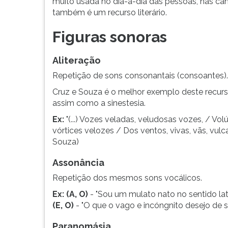
determinado
leitura
muito usada no dia-a-dia das pessoas, nas ca
na
pressione
também é um recurso literário.
interpretação
TAB
Figuras sonoras
do
e
leitor.
depois
F.
Aliteração
Para
Repetição de sons consonantais (consoantes).
pausar
a
Cruz e Souza é o melhor exemplo deste recurs
leitura
assim como a sinestesia.
pressione
Ex:
"(...) Vozes veladas, veludosas vozes, / Vo
D
vórtices velozes / Dos ventos, vivas, vãs, vul
(primeira
Souza)
tecla
à
Assonância
esquerda
Repetição dos mesmos sons vocálicos.
do
F),
Ex:
(A, O)
- "Sou um mulato nato no sentido lat
para
(E, O)
- "O que o vago e incóngnito desejo de
continuar
pressione
Paranomásia