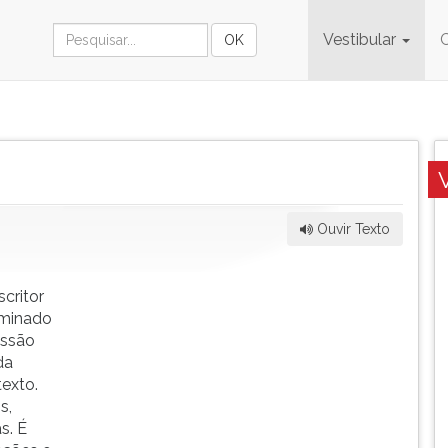
Vestibular
Ouvir Texto
critor
rminado
essão
da
texto.
s,
s. É