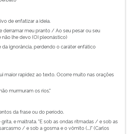
o de enfatizar a ideia.
o e derramar meu pranto / Ao seu pesar ou seu
 não lhe devo (OI pleonástico)
 da ignorância, perdendo o caráter enfático
ui maior rapidez ao texto. Ocorre muito nas orações
não murmuram os rios."
entos da frase ou do período.
grita, e maltrata. "E sob as ondas ritmadas / e sob as
arcasmo / e sob a gosma e o vômito (...)" (Carlos