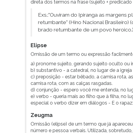
direta dos termos na frase (sujeito + predicad
F
para
Exs.:"Ouviram do Ipiranga as margens 
ouvir
essa
retumbante" (Hino Nacional Brasileiro) 
instrução
brado retumbante de um povo heroico.
novamente.
Elipse
Omissão de um termo ou expressão facilment
a) pronome sujeito, gerando sujeito oculto ou i
b) substantivo - a catedral, no lugar de a igre
c) preposição - estar bêbado, a camisa rota, a
camisa rota, com as calças rasgadas.
d) conjunção - espero você me entenda, no lu
e) verbo - queria mais ao filho que à filha, no lu
especial o verbo dizer em diálogos - E o rapaz:
Zeugma
Omissão (elipse) de um termo que já apareceu 
número e pessoa verbais. Utilizada, sobretudo