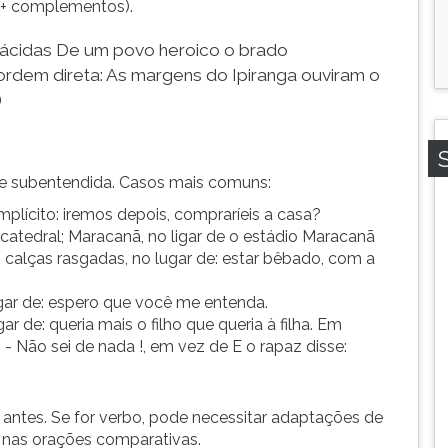
o + complementos).
plácidas De um povo heroico o brado
(ordem direta: As margens do Ipiranga ouviram o
)
e subentendida. Casos mais comuns:
mplícito: iremos depois, compraríeis a casa?
ja catedral; Maracanã, no ligar de o estádio Maracanã
s calças rasgadas, no lugar de: estar bêbado, com a
gar de: espero que você me entenda.
gar de: queria mais o filho que queria à filha. Em
 - Não sei de nada !, em vez de E o rapaz disse:
antes. Se for verbo, pode necessitar adaptações de
, nas orações comparativas.