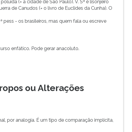
oluída (= a cidade de São Paulo). V. Sª é lisonjeiro
uerra de Canudos (= o livro de Euclides da Cunha). O
3ª pess - os brasileiros, mas quem fala ou escreve
rso enfático. Pode gerar anacoluto.
tropos ou Alterações
l, por analogia. É um tipo de comparação implícita,