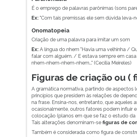
G
É o emprego de palavras parônimas (sons pare
(primeira
Ex:
"Com tais premissas ele sem dúvida leva-nos
tecla
à
Onomatopeia
direita
do
Criação de uma palavra para imitar um som
F).
Ex:
A língua do nhem "Havia uma velhinha / Qu
Para
falar com alguém. / E estava sempre em casa
ir
nhem-nhem-nhem-nhem..." (Cecília Meireles)
ao
menu
Figuras de criação ou ( f
principal
pressione
A gramática normativa, partindo de aspectos l
a
princípios que presidem às relações de depen
tecla
na frase. Ensina-nos, entretanto, que aqueles 
J
ocasionalmente, outros fatores podem influir e
e
colocação (planos em que se faz o estudo da e
depois
Tais alterações denominam-se
figuras de co
F.
Também é considerada como figura de constru
Pressione