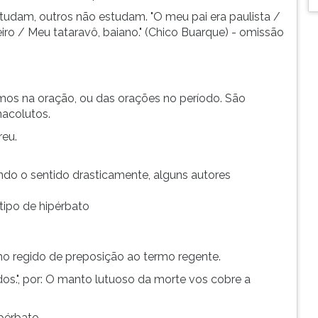
tudam, outros não estudam. "O meu pai era paulista /
o / Meu tataravô, baiano." (Chico Buarque) - omissão
rmos na oração, ou das orações no período. São
nacolutos.
reu.
ndo o sentido drasticamente, alguns autores
tipo de hipérbato
o regido de preposição ao termo regente.
os.", por: O manto lutuoso da morte vos cobre a
ipérbato