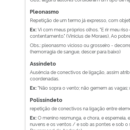
Pleonasmo
Repetição de um termo já expresso, com objetiv
Ex:
Vi com meus próprios olhos. "E rir meu ris
contentamento." (Vinicius de Moraes), Ao pobre
Obs.: pleonasmo vicioso ou grosseiro - decorre
(hemorragia de sangue, descer para baixo)
Assíndeto
Ausência de conectivos de ligação, assim atrib
coordenadas.
Ex:
"Não sopra o vento; não gemem as vagas; 
Polissíndeto
repetição de conectivos na ligação entre elem
Ex:
O menino resmunga, e chora, e esperneia, e 
nuvens e os ventos / e sob as pontes e sob o s