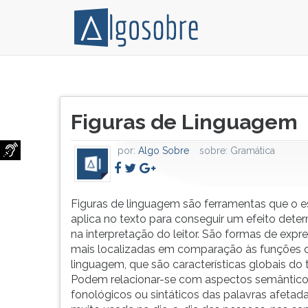
Figuras
Pressione
de
TAB
Título
linguagem
e
Figuras de Linguagem
do
são
depois
artigo:
ferramentas
F
por:
Algo Sobre
sobre:
Gramática
que
para
o
ouvir
escritor
o
aplica
conteúdo
Figuras de linguagem são ferramentas que o es
no
principal
aplica no texto para conseguir um efeito dete
texto
desta
na interpretação do leitor. São formas de expr
para
tela.
mais localizadas em comparação às funções 
conseguir
Para
linguagem, que são características globais do 
um
pular
Podem relacionar-se com aspectos semântico
efeito
essa
fonológicos ou sintáticos das palavras afetada