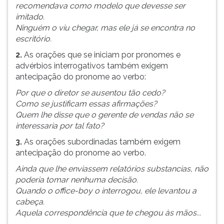
(primeira
recomendava como modelo que devesse ser
tecla
imitado.
à
Ninguém o viu chegar, mas ele já se encontra no
direita
escritório.
do
2.
As orações que se iniciam por pronomes e
F).
advérbios interrogativos também exigem
Para
antecipação do pronome ao verbo:
ir
ao
Por que o diretor se ausentou tão cedo?
menu
Como se justificam essas afirmações?
principal
Quem lhe disse que o gerente de vendas não se
pressione
interessaria por tal fato?
a
3.
As orações subordinadas também exigem
tecla
antecipação do pronome ao verbo.
J
e
Ainda que lhe enviassem relatórios substancias, não
depois
poderia tomar nenhuma decisão.
F.
Quando o office-boy o interrogou, ele levantou a
Pressione
cabeça.
F
Aquela correspondência que te chegou às mãos...
para