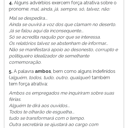
4.
Alguns advérbios exercem força atrativa sobre o
ouvir
pronome:
mal, ainda, já, sempre, só, talvez, não:
essa
Mal se despedira...
instrução
Ainda se ouvirá a voz dos que clamam no deserto.
novamente.
Já se falou aqui da inconsequente...
Só se acredita naquilo por que se interessa.
Os relatórios talvez se abstenham de informar...
Não se manifestará apoio ao desonesto, corrupto e
politiqueiro idealizador de semelhante
comemoração.
5.
A palavra
ambos
, bem como alguns indefinidos
(
alguém, todos, tudo, outro, qualquer
) também
tem força atrativa:
Ambos os empregados me inquiriram sobre suas
férias.
Alguém te dirá aos ouvidos...
Todos te olharão de esguelha...
tudo se transformará com o tempo.
Outra secretária se ajustará ao cargo com