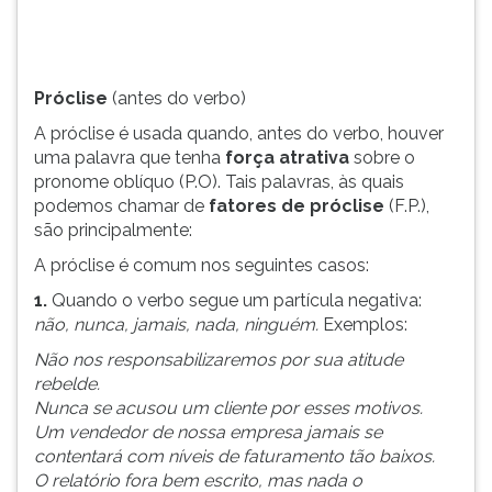
força
TAB
atrativa
e
sobre
depois
o
F.
Próclise
(antes do verbo)
pronome
Para
A próclise é usada quando, antes do verbo, houver
oblíquo
pausar
uma palavra que tenha
força atrativa
sobre o
(P.O).
a
pronome oblíquo (P.O). Tais palavras, às quais
T...
leitura
podemos chamar de
fatores de próclise
(F.P.),
pressione
são principalmente:
D
(primeira
A próclise é comum nos seguintes casos:
tecla
1.
Quando o verbo segue um partícula negativa:
à
não, nunca, jamais, nada, ninguém.
Exemplos:
esquerda
do
Não nos responsabilizaremos por sua atitude
F),
rebelde.
para
Nunca se acusou um cliente por esses motivos.
continuar
Um vendedor de nossa empresa jamais se
pressione
contentará com níveis de faturamento tão baixos.
G
O relatório fora bem escrito, mas nada o