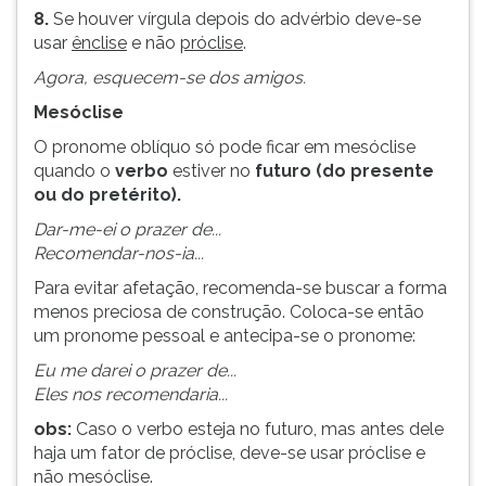
8.
Se houver vírgula depois do advérbio deve-se
usar
ênclise
e não
próclise
.
Agora, esquecem-se dos amigos.
Mesóclise
O pronome oblíquo só pode ficar em mesóclise
quando o
verbo
estiver no
futuro (do presente
ou do pretérito).
Dar-me-ei o prazer de...
Recomendar-nos-ia...
Para evitar afetação, recomenda-se buscar a forma
menos preciosa de construção. Coloca-se então
um pronome pessoal e antecipa-se o pronome:
Eu me darei o prazer de...
Eles nos recomendaria...
obs:
Caso o verbo esteja no futuro, mas antes dele
haja um fator de próclise, deve-se usar próclise e
não mesóclise.