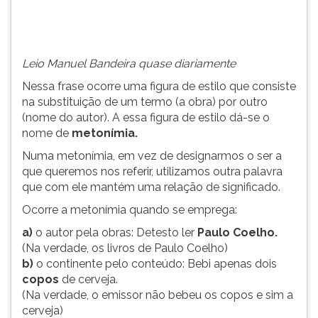
com
TAB
ele
e
mantém
depois
uma
F.
Leio Manuel Bandeira quase diariamente
relação
Para
Nessa frase ocorre uma figura de estilo que consiste
de
pausar
na substituição de um termo (a obra) por outro
significado.
a
(nome do autor). A essa figura de estilo dá-se o
leitura
nome de
metonímia.
pressione
D
Numa metonímia, em vez de designarmos o ser a
(primeira
que queremos nos referir, utilizamos outra palavra
tecla
que com ele mantém uma relação de significado.
à
Ocorre a metonímia quando se emprega:
esquerda
do
a)
o autor pela obras: Detesto ler
Paulo Coelho.
F),
(Na verdade, os livros de Paulo Coelho)
para
b)
o continente pelo conteúdo: Bebi apenas dois
continuar
copos
de cerveja.
pressione
(Na verdade, o emissor não bebeu os copos e sim a
G
cerveja)