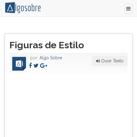
Numa
Pressione
metonímia,
TAB
Título
em
e
Figuras de Estilo
do
vez
depois
artigo:
de
F
por:
Algo Sobre
designarmos
para
Ouvir Texto
o
ouvir
ser
o
a
conteúdo
que
principal
queremos
desta
nos
tela.
referir,
Para
utilizamos
pular
outra
essa
palavra
leitura
que
pressione