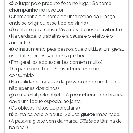
(primeira
c)
o lugar pelo produto feito no lugar: Só toma
tecla
champanhe
no reveillon.
à
(Champanhe é o nome de uma região da França
direita
onde se originou esse tipo de vinho)
do
d)
o efeito pela causa: Vivemos do nosso
trabalho
.
F).
(Na verdade, o trabalho é a causa e o efeito é o
Para
alimento)
ir
e)
o instrumento pela pessoa que o utiliza: Em geral,
ao
os adolescentes são bons
garfos
.
menu
(Em geral, os adolescentes comem muito)
principal
f)
a parte pelo todo: Seus
olhos
têm me
pressione
consumido.
a
(Na realidade, trata-se da pessoa como um todo e
tecla
não apenas dos olhos)
J
g)
o material pelo objeto: A
porcelana
todo branca
e
dava um toque especial ao jantar.
depois
(Os objetos feitos de porcelana)
F.
h)
a marca pelo produto: Só usa
gilete
importada.
Pressione
(A palavra gilete vem da marca
Gillete
da lâmina de
F
barbear.)
para