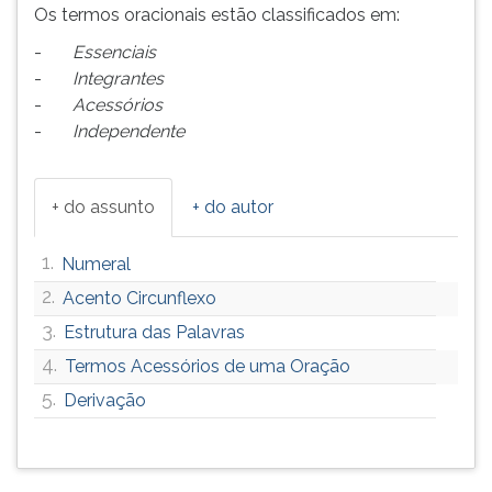
(primeira
Os termos oracionais estão classificados em:
tecla
-
Essenciais
à
-
Integrantes
direita
do
-
Acessórios
F).
-
Independente
Para
ir
ao
+ do assunto
+ do autor
menu
principal
1.
Numeral
pressione
2.
a
Acento Circunflexo
tecla
3.
Estrutura das Palavras
J
4.
Termos Acessórios de uma Oração
e
depois
5.
Derivação
F.
Pressione
F
para