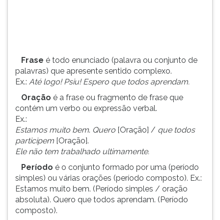
Psiu!
TAB
Espero
e
que
depois
todos
F.
aprendam.
Para
Frase
é todo enunciado (palavra ou conjunto de
pausar
palavras) que apresente sentido complexo.
...
a
Ex.:
Até logo!
Psiu!
Espero que todos aprendam.
leitura
pressione
Oração
é a frase ou fragmento de frase que
D
contém um verbo ou expressão verbal.
(primeira
Ex.:
tecla
Estamos muito bem
.
Quero
[Oração] /
que todos
à
participem
[Oração].
esquerda
Ele não tem trabalhado ultimamente.
do
Período
é o conjunto formado por uma (período
F),
simples) ou várias orações (período composto). Ex.:
para
Estamos muito bem. (Período simples / oração
continuar
absoluta). Quero que todos aprendam. (Período
pressione
composto).
G