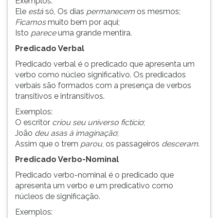
Exemplos:
(primeira
Ele
está
só, Os dias
permanecem
os mesmos;
tecla
Ficamos
muito bem por aqui;
à
Isto
parece
uma grande mentira.
direita
do
Predicado Verbal
F).
Predicado verbal é o predicado que apresenta um
Para
verbo como núcleo significativo. Os predicados
ir
verbais são formados com a presença de verbos
ao
transitivos e intransitivos.
menu
principal
Exemplos:
pressione
O escritor
criou seu universo fictício
;
a
João
deu asas à imaginação
;
tecla
Assim que o trem
parou
, os passageiros
desceram
.
J
Predicado Verbo-Nominal
e
depois
Predicado verbo-nominal é o predicado que
F.
apresenta um verbo e um predicativo como
Pressione
núcleos de significação.
F
Exemplos:
para