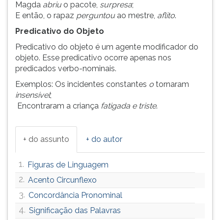
Magda
abriu
o pacote,
surpresa
;
ouvir
E então, o rapaz
perguntou
ao mestre,
aflito
.
essa
Predicativo do Objeto
instrução
novamente.
Predicativo do objeto é um agente modificador do
objeto. Esse predicativo ocorre apenas nos
predicados verbo-nominais.
Exemplos: Os incidentes constantes
o
tornaram
insensível
;
Encontraram a criança
fatigada e triste
.
+ do assunto
+ do autor
1.
Figuras de Linguagem
2.
Acento Circunflexo
3.
Concordância Pronominal
4.
Significação das Palavras