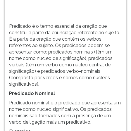
a
TAB
parte
e
da
depois
oração
F.
Predicado é o termo essencial da oração que
que
Para
constitui a parte da enunciação referente ao sujeito.
contém
pausar
É a parte da oração que contém os verbos
os
a
referentes ao sujeito. Os predicados podem se
verbos
leitura
apresentar como: predicados nominais (têm um
r...
pressione
nome como núcleo de significação), predicados
D
verbais (têm um verbo como núcleo central de
(primeira
significação) e predicados verbo-nominais
tecla
(composto por verbos e nomes como núcleos
à
significativos).
esquerda
Predicado Nominal
do
F),
Predicado nominal é o predicado que apresenta um
para
nome como núcleo significativo. Os predicados
continuar
nominais são formados com a presença de um
pressione
verbo de ligação mais um predicativo.
G