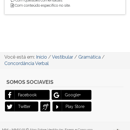
Com questões comentadas.
Com conteúdo específico no site.
Você está em:
Início
/
Vestibular
/
Gramática
/
Concordância Verbal
SOMOS SOCIAVEIS
Facebook
Google+
Twitter
Play Store
MM - MMXVIII © Algo Sobre Vestibular, Enem e Concurso