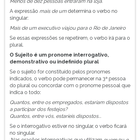
Menos de dez pessoas entraram na loja.
A expressão
mais de um
determina o verbo no
singular:
Mais de um executivo viajou para o Rio de Janeiro
Se essas expressões se repetirem, o verbo irá para o
plural.
O Sujeito é um pronome interrogativo,
demonstrativo ou indefinido plural
Se o sujeito for constituído pelos pronomes
indicados, o verbo pode permanecer na 3ª pessoa
do plural ou concordar com o pronome pessoal que
indica o todo:
Quantos, entre os empregados, estariam dispostos
a participar dos festejos?
Quantos, entre vós, estaríeis dispostos...
Se o interrogativo estiver no singular, o verbo ficará
no singular.
Nas orações interrogativas que utilizam
quem
ou
o