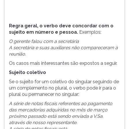
com
TAB
a
e
secretária
depois
A
F.
Regra geral, o verbo deve concordar com o
secretária
Para
sujeito em número e pessoa.
Exemplos:
e
pausar
O gerente falou com a secretária
suas
a
A secretária e suas auxiliares não compareceram à
auxiliares
leitura
reunião.
nã...
pressione
D
Os casos mais interessantes são expostos a seguir.
(primeira
Sujeito coletivo
tecla
à
Se o sujeito for um coletivo do singular seguindo de
esquerda
um complemento no plural, o verbo pode ir para o
do
plural ou permanecer no singular:
F),
A série de notas fiscais referentes ao pagamento
para
das mercadorias adquiridas no mês de março
continuar
próximo passado está sendo enviada a V.Sa.
pressione
através de nosso representante.
G
A série de notas fiscais está...