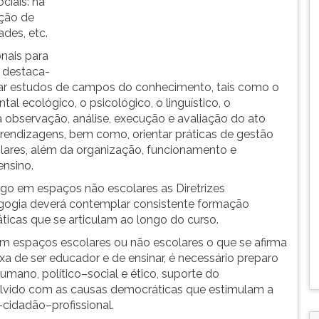
ciais: na
ção de
ades, etc.
onais para
 destaca-
ar estudos de campos do conhecimento, tais como o
ntal ecológico, o psicológico, o linguístico, o
r a observação, análise, execução e avaliação do ato
endizagens, bem como, orientar práticas de gestão
lares, além da organização, funcionamento e
ensino.
go em espaços não escolares as Diretrizes
gogia deverá contemplar consistente formação
ticas que se articulam ao longo do curso.
em espaços escolares ou não escolares o que se afirma
 de ser educador e de ensinar, é necessário preparo
umano, político–social e ético, suporte do
olvido com as causas democráticas que estimulam a
idadão–profissional.