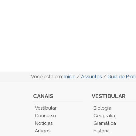
Você está em:
Início
/
Assuntos
/
Guia de Prof
CANAIS
VESTIBULAR
Você
Vestibular
Biologia
está
Concurso
Geografia
no
Notícias
Gramática
Menu
Artigos
História
Principal.