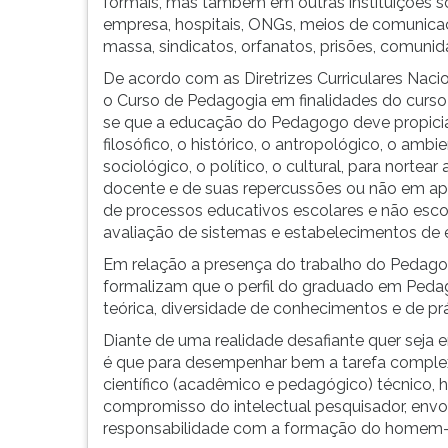
crescente
leitura
formais, mas também em outras instituições so
aparecimento
pressione
empresa, hospitais, ONGs, meios de comunica
de
TAB
massa, sindicatos, orfanatos, prisões, comunid
espa&cce...
e
De acordo com as Diretrizes Curriculares Naci
depois
o Curso de Pedagogia em finalidades do curso
F.
se que a educação do Pedagogo deve propici
Para
filosófico, o histórico, o antropológico, o ambie
pausar
sociológico, o político, o cultural, para nortea
a
docente e de suas repercussões ou não em apr
leitura
de processos educativos escolares e não esco
pressione
avaliação de sistemas e estabelecimentos de 
D
Em relação a presença do trabalho do Pedago
(primeira
formalizam que o perfil do graduado em Peda
tecla
teórica, diversidade de conhecimentos e de prá
à
esquerda
Diante de uma realidade desafiante quer seja 
do
é que para desempenhar bem a tarefa complexa
F),
científico (acadêmico e pedagógico) técnico, h
para
compromisso do intelectual pesquisador, env
continuar
responsabilidade com a formação do homem–c
pressione