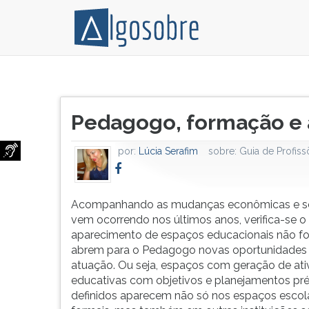
Acompanhando
Pressione
as
TAB
Título
mudanças
e
Pedagogo, formação e 
do
econômicas
depois
artigo:
e
F
por:
Lúcia Serafim
sobre:
Guia de Profiss
sociais
para
que
ouvir
vem
o
ocorrendo
conteúdo
Acompanhando as mudanças econômicas e so
nos
principal
vem ocorrendo nos últimos anos, verifica-se o
últimos
desta
aparecimento de espaços educacionais não f
anos,
tela.
abrem para o Pedagogo novas oportunidades
verifica-
Para
atuação. Ou seja, espaços com geração de ati
se
pular
educativas com objetivos e planejamentos pr
o
essa
definidos aparecem não só nos espaços escol