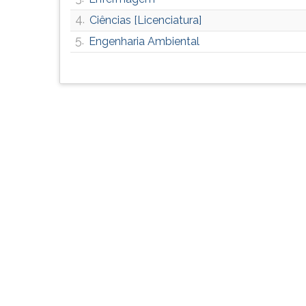
F
4.
para
Ciências [Licenciatura]
ouvir
5.
Engenharia Ambiental
essa
instrução
novamente.