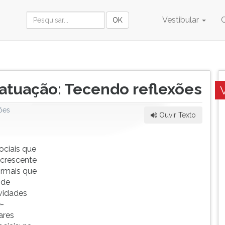
Vestibular
atuação: Tecendo reflexões
ões
Ouvir Texto
ciais que
 crescente
ormais que
 de
vidades
é-
ares