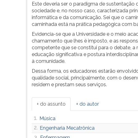
Este deveria ser o paradigma de sustentação
G
sociedade e, no nosso caso, caracterizada pr
(primeira
informática e da comunicação. Sei que o camin
tecla
caminhada está na prática pedagógica com b
à
direita
Evidencia-se que a Universidade e o meio ac
do
chamamento que lhes é imposto, e as respons
F).
competente que se constitui para o debate, a 
Para
educação significativa e postura interdiscipli
ir
à comunidade.
ao
Dessa forma, os educadores estarão envolvi
menu
qualidade social, principalmente, com o des
principal
residem e prestam seus serviços.
pressione
a
tecla
+ do assunto
+ do autor
J
e
1.
Música
depois
F.
2.
Engenharia Mecatrônica
Pressione
3.
Enfermagem