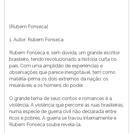
história
TAB
curta
e
no
depois
país.
F.
[Rubem Fonseca]
Com
Para
uma
pausar
1. Autor: Rubem Fonseca
amplidão
a
de
leitura
Rubem Fonseca é, sem dúvida, um grande escritor
experiências
pressione
brasileiro, tendo revolucionado a história curta no
e
D
país. Com uma amplidão de experiências e
observações
(primeira
observações que parece inesgotável, tem como
que
tecla
matéria-prima os dois extremos da nação: os
parece
à
miseráveis e os homens do poder.
inesgotável,
esquerda
tem
do
O grande tema de seus contos e romances é a
como
F),
violência. A violência que percorre as ruas brasileiras,
matéria-
para
numa espécie de guerra civil não declarada entre
prima
continuar
ricos e pobres. A guerra se travou internamente e
os
pressione
Rubem Fonseca soube revelá-la.
dois
G