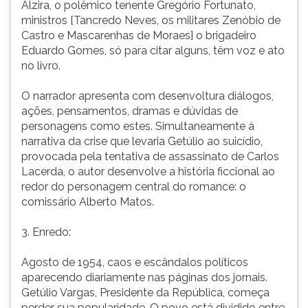
Alzira, o polêmico tenente Gregório Fortunato,
A
ouvir
ministros [Tancredo Neves, os militares Zenóbio de
violência
essa
Castro e Mascarenhas de Moraes] o brigadeiro
que
instrução
Eduardo Gomes, só para citar alguns, têm voz e ato
per
novamente.
no livro.
O narrador apresenta com desenvoltura diálogos,
ações, pensamentos, dramas e dúvidas de
personagens como estes. Simultaneamente à
narrativa da crise que levaria Getúlio ao suicídio,
provocada pela tentativa de assassinato de Carlos
Lacerda, o autor desenvolve a história ficcional ao
redor do personagem central do romance: o
comissário Alberto Matos.
3. Enredo:
Agosto de 1954, caos e escândalos políticos
aparecendo diariamente nas páginas dos jornais.
Getúlio Vargas, Presidente da República, começa
perder sua popularidade. O povo está dividido entre