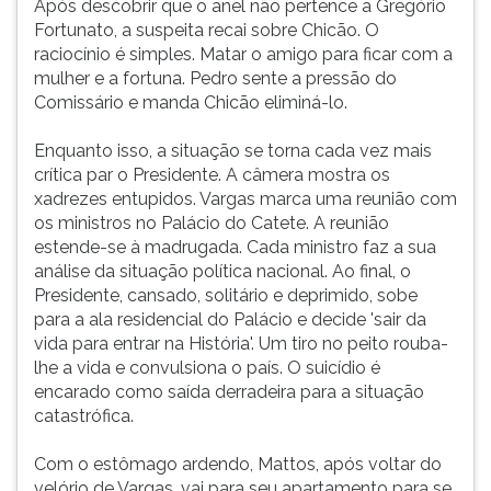
Após descobrir que o anel não pertence a Gregório
Fortunato, a suspeita recai sobre Chicão. O
raciocínio é simples. Matar o amigo para ficar com a
mulher e a fortuna. Pedro sente a pressão do
Comissário e manda Chicão eliminá-lo.
Enquanto isso, a situação se torna cada vez mais
crítica par o Presidente. A câmera mostra os
xadrezes entupidos. Vargas marca uma reunião com
os ministros no Palácio do Catete. A reunião
estende-se à madrugada. Cada ministro faz a sua
análise da situação política nacional. Ao final, o
Presidente, cansado, solitário e deprimido, sobe
para a ala residencial do Palácio e decide 'sair da
vida para entrar na História'. Um tiro no peito rouba-
lhe a vida e convulsiona o país. O suicídio é
encarado como saída derradeira para a situação
catastrófica.
Com o estômago ardendo, Mattos, após voltar do
velório de Vargas, vai para seu apartamento para se