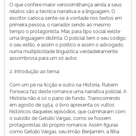
extremos
(primeira
O que confere maior verossimilhança ainda a seus
da
tecla
relatos são a técnica narrativa e a linguagem. O
nação:
à
escritor carioca sente-se à vontade nos textos em
os
direita
primeira pessoa, o narrador sendo ao mesmo
miseráveis
do
tempo o protagonista. Mas para tipo social existe
e
F).
uma linguagem distinta. O policial tem o seu código,
os
Para
o seu estilo, e assim o político e assim o advogado,
homens
ir
numa multiplicidade linguística verdadeiramente
do
ao
assombrosa para um só autor.
poder.
menu
O
principal
2. Introdução ao tema:
grande
pressione
tema
a
Com um pé na ficção e outro na História, Rubem
de
tecla
Fonseca faz deste romance uma narrativa policial. A
seus
J
História não é só o pano de fundo. Transcorrendo
contos
e
em agosto de 1954, o livro apresenta os vultos
e
depois
históricos daqueles episódios, que culminaram com
romances
F.
o suicídio de Getúlio Vargas, como se fossem
é
Pressione
protagonistas do próprio romance. Assim figuras
a
F
como Getúlio Vargas, seu irmão Benjamim, a filha
violência.
para