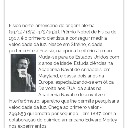
cientista...
TAB
e
depois
F.
Físico norte-americano de origem alemã
Para
(19/12/1852-9/5/1931). Prêmio Nobel de Física de
pausar
1907, é o primeiro cientista a conseguir medir a
a
velocidade da luz. Nasce em Strelno, cidade
leitura
pertencente à Prússia, na época território alemão.
pressione
Muda-se para os Estados Unidos com
D
2 anos de idade. Estuda ciências na
(primeira
Academia Naval de Annapolis, em
tecla
Maryland, e passa dois anos na
à
Europa, especializando-se em ótica.
esquerda
De volta aos EUA, dá aulas na
do
Academia Naval e desenvolve o
F),
interferômetro, aparelho que lhe permite pesquisar a
para
velocidade da luz. Chega ao primeiro valor -
continuar
299.853 quilômetro por segundo - em 1887, com a
pressione
colaboração do químico americano Edward Morley
G
nos experimentos.