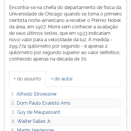
(primeira
Encontra-se na chefia do departamento de física da
tecla
Universidade de Chicago quando se torna o primeiro
à
cientista norte-americano a receber o Prêmio Nobel
direita
da área, em 1907. Morre sem conhecer a avaliação
do
de seus últimos testes, que em 1933 indicariam
F).
novo valor para a velocidade da luz. A medida -
Para
299.774 quilômetro por segundo - é apenas 2
ir
quilômetro por segundo superior ao valor definitivo,
ao
conhecido apenas na década de 70.
menu
principal
pressione
+ do assunto
+ do autor
a
tecla
J
1.
Alfredo Stroessner
e
2.
Dom Paulo Evaristo Arns
depois
3.
F.
Guy de Maupassant
Pressione
4.
Walter Salles Jr.
F
5.
Martin Heidegger
para