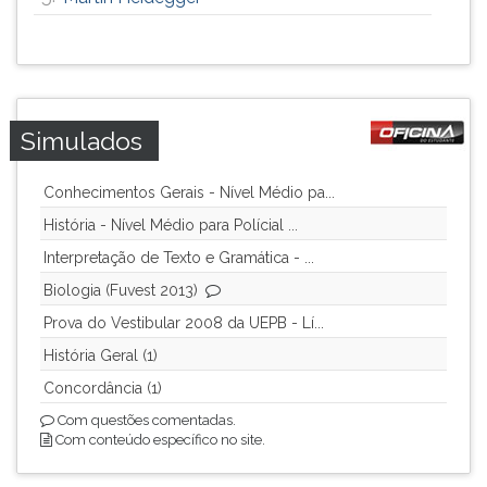
ouvir
essa
instrução
novamente.
Simulados
Conhecimentos Gerais - Nível Médio pa...
História - Nível Médio para Polícial ...
Interpretação de Texto e Gramática - ...
Biologia (Fuvest 2013)
Prova do Vestibular 2008 da UEPB - Lí...
História Geral (1)
Concordância (1)
Com questões comentadas.
Com conteúdo específico no site.