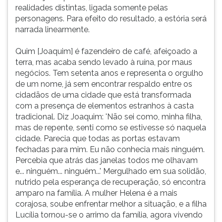
três
(primeira
realidades distintas, ligada somente pelas
atos,
tecla
personagens. Para efeito do resultado, a estória será
tendo
à
narrada linearmente.
o
direita
cenário
do
Quim [Joaquim] é fazendeiro de café, afeiçoado a
dividido
F).
terra, mas acaba sendo levado à ruína, por maus
em
Para
negócios. Tem setenta anos e representa o orgulho
dois
ir
de um nome, já sem encontrar respaldo entre os
planos.
ao
cidadãos de uma cidade que está transformada
Em
menu
com a presença de elementos estranhos à casta
um,
principal
tradicional. Diz Joaquim: 'Não sei como, minha filha,
uma
pressione
mas de repente, senti como se estivesse só naquela
sala
a
cidade. Parecia que todas as portas estavam
espaçosa
tecla
fechadas para mim. Eu não conhecia mais ninguém.
de
J
Percebia que atrás das janelas todos me olhavam
uma
e
e... ninguém... ninguém...' Mergulhado em sua solidão,
antiga
depois
nutrido pela esperança de recuperação, só encontra
e
F.
amparo na família. A mulher Helena é a mais
tradicional
Pressione
corajosa, soube enfrentar melhor a situação, e a filha
fazenda
F
Lucília tornou-se o arrimo da família, agora vivendo
de
para