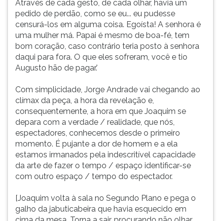
Através de cada gesto, de cada olhar, havia um
pedido de perdão, como se eu... eu pudesse
censurá-los em alguma coisa. Egoísta! A senhora é
uma mulher má. Papai é mesmo de boa-fé, tem
bom coração, caso contrário teria posto à senhora
daqui para fora. O que eles sofreram, você e tio
Augusto hão de pagar.'
Com simplicidade, Jorge Andrade vai chegando ao
clímax da peça, a hora da revelação e,
consequentemente, a hora em que Joaquim se
depara com a verdade / realidade, que nós,
espectadores, conhecemos desde o primeiro
momento. É pujante a dor de homem e a ela
estamos irmanados pela indescritível capacidade
da arte de fazer o tempo / espaço identificar-se
com outro espaço / tempo do espectador.
[Joaquim volta à sala no Segundo Plano e pega o
galho da jabuticabeira que havia esquecido em
cima da mesa. Torna a sair, procurando não olhar