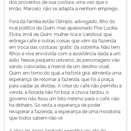
dos proventos de sua costura, uma vez que o
café;
ouvir
irmão, Marcelo, não se adapta a nenhum emprego.
em
essa
outro,
instrução
Fora da família estão Olímpio, advogado, filho do
uma
novamente.
rival político de Quim, mas apaixonado Poe Lucília.
sala
Elvira, irmã de Quim, mulher rica e 'caridosa' que
modes
entrega café e outras coisas que vêm da fazenda
em troca das costuras 'grátis' da sobrinha. Não tem
filhos e vive envolvida com a assistência dada a um
asilo. Nesse pequeno universo, as personagens vão
sendo colocadas à mercê de um destino cruel.
Quim, em torno do qual a história gira, alimenta uma
esperança de retornar à fazenda, que foi à praça,
para saldar as dívidas. A crise do café não permitiu a
venda, a florada não foi boa; a chuva tardou, o
governo não fixou um teto mínimo para o café, não
há dinheiro. Só resta a esperança de poder
recuperar a fazenda, a esperança de uma moratória
que todos sabem não vir.
A obra de Jorge Andrade constitui um ato de