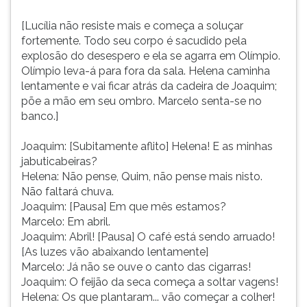
[Lucília não resiste mais e começa a soluçar
fortemente. Todo seu corpo é sacudido pela
explosão do desespero e ela se agarra em Olímpio.
Olímpio leva-á para fora da sala. Helena caminha
lentamente e vai ficar atrás da cadeira de Joaquim;
põe a mão em seu ombro. Marcelo senta-se no
banco.]
Joaquim: [Subitamente aflito] Helena! E as minhas
jabuticabeiras?
Helena: Não pense, Quim, não pense mais nisto.
Não faltará chuva.
Joaquim: [Pausa] Em que mês estamos?
Marcelo: Em abril.
Joaquim: Abril! [Pausa] O café está sendo arruado!
[As luzes vão abaixando lentamente]
Marcelo: Já não se ouve o canto das cigarras!
Joaquim: O feijão da seca começa a soltar vagens!
Helena: Os que plantaram... vão começar a colher!