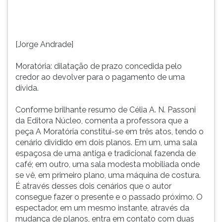
resumo
TAB
de
e
Célia
depois
A.
F.
[Jorge Andrade]
N.
Para
Passoni
pausar
Moratória: dilatação de prazo concedida pelo
da
a
credor ao devolver para o pagamento de uma
Editora
leitura
dívida.
Núcleo,
pressione
comenta
D
Conforme brilhante resumo de Célia A. N. Passoni
a
(primeira
da Editora Núcleo, comenta a professora que a
professora
tecla
peça A Moratória constitui-se em três atos, tendo o
que
à
cenário dividido em dois planos. Em um, uma sala
a
esquerda
espaçosa de uma antiga e tradicional fazenda de
peça
do
café; em outro, uma sala modesta mobiliada onde
A
F),
se vê, em primeiro plano, uma máquina de costura.
Moratória
para
É através desses dois cenários que o autor
constitui-
continuar
consegue fazer o presente e o passado próximo. O
se
pressione
espectador, em um mesmo instante, através da
em
G
mudança de planos, entra em contato com duas