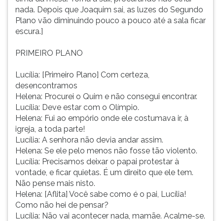
nada. Depois que Joaquim sai, as luzes do Segundo
Plano vão diminuindo pouco a pouco até a sala ficar
escura.]
PRIMEIRO PLANO
Lucília: [Primeiro Plano] Com certeza,
desencontramos
Helena: Procurei o Quim e não consegui encontrar.
Lucília: Deve estar com o Olímpio.
Helena: Fui ao empório onde ele costumava ir, à
igreja, a toda parte!
Lucília: A senhora não devia andar assim.
Helena: Se ele pelo menos não fosse tão violento.
Lucília: Precisamos deixar o papai protestar à
vontade, e ficar quietas. É um direito que ele tem.
Não pense mais nisto.
Helena: [Aflita] Você sabe como é o pai, Lucília!
Como não hei de pensar?
Lucília: Não vai acontecer nada, mamãe. Acalme-se.