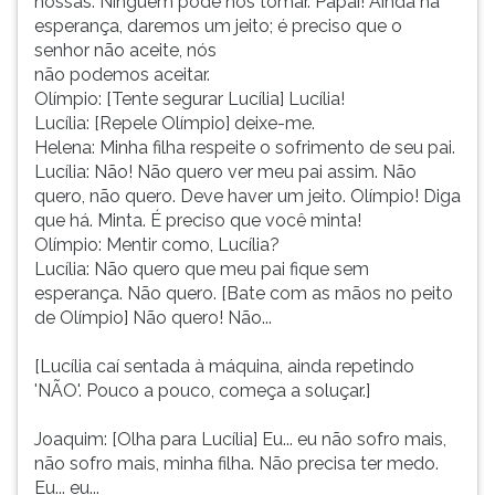
nossas. Ninguém pode nos tomar. Papai! Ainda há
esperança, daremos um jeito; é preciso que o
senhor não aceite, nós
não podemos aceitar.
Olímpio: [Tente segurar Lucília] Lucília!
Lucília: [Repele Olímpio] deixe-me.
Helena: Minha filha respeite o sofrimento de seu pai.
Lucília: Não! Não quero ver meu pai assim. Não
quero, não quero. Deve haver um jeito. Olímpio! Diga
que há. Minta. É preciso que você minta!
Olímpio: Mentir como, Lucília?
Lucília: Não quero que meu pai fique sem
esperança. Não quero. [Bate com as mãos no peito
de Olímpio] Não quero! Não...
[Lucília caí sentada à máquina, ainda repetindo
'NÃO'. Pouco a pouco, começa a soluçar.]
Joaquim: [Olha para Lucília] Eu... eu não sofro mais,
não sofro mais, minha filha. Não precisa ter medo.
Eu... eu...