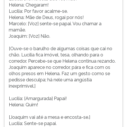
Helena: Chegaram!
Lucília: Por favor acalme-se.
Helena: Mãe de Deus, rogai por nós!
Marcelo: [Voz] sente-se papai. Vou chamar a
mamãe.
Joaquim: [Voz] Não.
[Ouve-se o barulho de algumas coisas que cai no
chão. Lucília fica imóvel, tesa, olhando para o
corredor. Percebe-se que Helena continua rezando.
Joaquim aparece no corredor, pára e fica com os
olhos presos em Helena. Faz um gesto como se
pedisse desculpa; há nele uma angústia
inexprimível.]
Lucília: [Amargurada] Papai!
Helena: Quim!
[Joaquim vai até a mesa e encosta-se.]
Lucília: Sente-se papai.