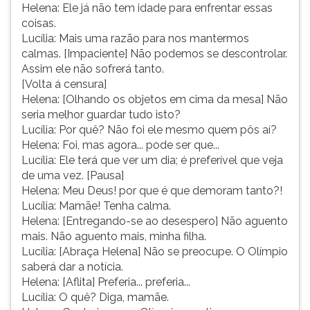
Helena: Ele já não tem idade para enfrentar essas
coisas.
Lucília: Mais uma razão para nos mantermos
calmas. [Impaciente] Não podemos se descontrolar.
Assim ele não sofrerá tanto.
[Volta á censura]
Helena: [Olhando os objetos em cima da mesa] Não
seria melhor guardar tudo isto?
Lucília: Por quê? Não foi ele mesmo quem pôs aí?
Helena: Foi, mas agora... pode ser que...
Lucília: Ele terá que ver um dia; é preferível que veja
de uma vez. [Pausa]
Helena: Meu Deus! por que é que demoram tanto?!
Lucília: Mamãe! Tenha calma.
Helena: [Entregando-se ao desespero] Não aguento
mais. Não aguento mais, minha filha.
Lucília: [Abraça Helena] Não se preocupe. O Olímpio
saberá dar a notícia.
Helena: [Aflita] Preferia... preferia...
Lucília: O quê? Diga, mamãe.