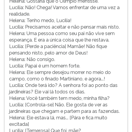
Helena: Gostaria que o Olímpio mentisse.
Lucília: Não! Chega! Vamos enfrentar de uma vez a
realidade.
Helena: Tenho medo, Lucília!
Lucília: Precisamos aceitar e não pensar mais nisto.
Helena: Uma pessoa como seu pai não vive sem
esperança. E era a única coisa que lhe restava.
Lucília: [Perde a paciência] Mamãe! Não fique
pensando nisto, pelo amor de Deus!
Helena: Não consigo.
Lucília: Papai é um homem forte.
Helena: Ele sempre desejou morrer no meio do
campo, como o finado Martiniano, e agora...!
Lucília: Onde terá ido? A senhora foi ao ponto das
jardineiras? Ele vai lá todos os dias.
Helena: Você também tem medo, minha filha?
Lucília: [Controla-se] Não. Ele gosta de ver as
jardineiras que chegam e partem para as fazendas.
Helena: Ele estava lá, mas... [Pára e fica muito
excitada]
Lucília: [Temerosa] Que foi, mãe?