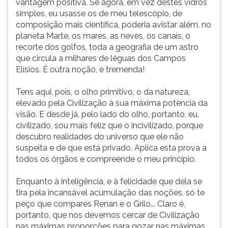
vantagem positiva. Se agora, em vez destes vidros
simples, eu usasse os de meu telescópio, de
composição mais científica, poderia avistar além, no
planeta Marte, os mares, as neves, os canais, o
recorte dos golfos, toda a geografia de um astro
que circula a milhares de léguas dos Campos
Elísios. É outra noção, e tremenda!
Tens aqui, pois, o olho primitivo, o da natureza,
elevado pela Civilização à sua máxima potência da
visão. E desde já, pelo lado do olho, portanto, eu,
civilizado, sou mais feliz que o incivilizado, porque
descubro realidades do universo que ele não
suspeita e de que está privado. Aplica esta prova a
todos os órgãos e compreende o meu princípio.
Enquanto à inteligência, e à felicidade que dela se
tira pela incansável acumulação das noções, só te
peço que compares Renan e o Grilo... Claro é,
portanto, que nos devemos cercar de Civilização
nas máximas proporções para gozar nas máximas