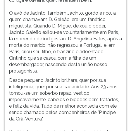
cortiça e oliveira, que lhe rendem bem.
O avô de Jacinto, também Jacinto, gordo e rico, a
quem chamavam D. Galeão, era um fanático
miguelista. Quando D. Miguel deixou o poder,
Jacinto Galeão exilou-se voluntariamente em Paris,
lá morrendo de indigestão. D. Angelina Fafes, após a
morte do marido, não regressou a Portugal, e, em
Paris, criou seu filho, o franzino e adoentado
Cintinho que se casou com a filha de um
desembargador, nascendo desta união nosso
protagonista.
Desde pequeno Jacinto brilhara, quer por sua
inteligência, quer por sua capacidade. Aos 23 anos
tornou-se um soberbo rapaz, vestido
impecavelmente, cabelos e bigodes bem tratados,
e feliz da vida. Tudo de melhor acontecia com ele,
sendo chamado pelos companheiros de "Príncipe
da Grã-Ventura".