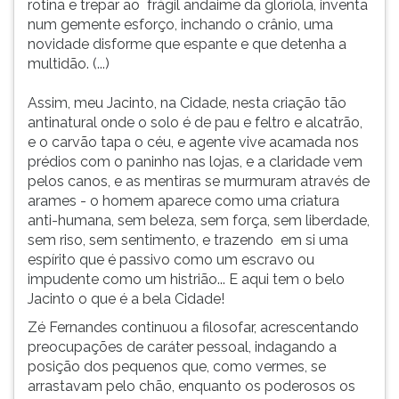
rotina e trepar ao frágil andaime da gloríola, inventa
num gemente esforço, inchando o crânio, uma
novidade disforme que espante e que detenha a
multidão. (...)
Assim, meu Jacinto, na Cidade, nesta criação tão
antinatural onde o solo é de pau e feltro e alcatrão,
e o carvão tapa o céu, e agente vive acamada nos
prédios com o paninho nas lojas, e a claridade vem
pelos canos, e as mentiras se murmuram através de
arames - o homem aparece como uma criatura
anti-humana, sem beleza, sem força, sem liberdade,
sem riso, sem sentimento, e trazendo em si uma
espírito que é passivo como um escravo ou
impudente como um histrião... E aqui tem o belo
Jacinto o que é a bela Cidade!
Zé Fernandes continuou a filosofar, acrescentando
preocupações de caráter pessoal, indagando a
posição dos pequenos que, como vermes, se
arrastavam pelo chão, enquanto os poderosos os