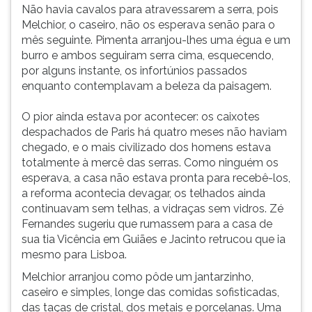
Não havia cavalos para atravessarem a serra, pois
Melchior, o caseiro, não os esperava senão para o
mês seguinte. Pimenta arranjou-lhes uma égua e um
burro e ambos seguiram serra cima, esquecendo,
por alguns instante, os infortúnios passados
enquanto contemplavam a beleza da paisagem.
O pior ainda estava por acontecer: os caixotes
despachados de Paris há quatro meses não haviam
chegado, e o mais civilizado dos homens estava
totalmente à mercê das serras. Como ninguém os
esperava, a casa não estava pronta para recebê-los,
a reforma acontecia devagar, os telhados ainda
continuavam sem telhas, a vidraças sem vidros. Zé
Fernandes sugeriu que rumassem para a casa de
sua tia Vicência em Guiães e Jacinto retrucou que ia
mesmo para Lisboa.
Melchior arranjou como pôde um jantarzinho,
caseiro e simples, longe das comidas sofisticadas,
das taças de cristal, dos metais e porcelanas. Uma