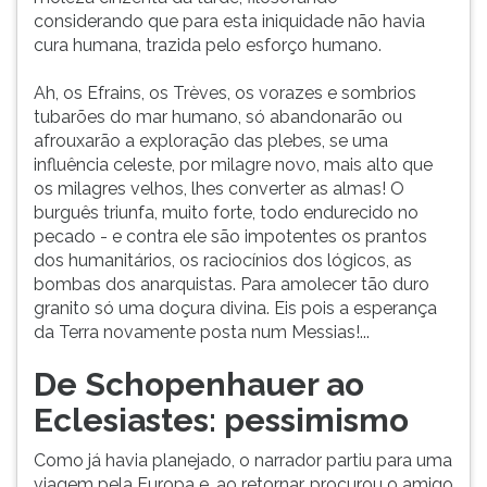
considerando que para esta iniquidade não havia
cura humana, trazida pelo esforço humano.
Ah, os Efrains, os Trèves, os vorazes e sombrios
tubarões do mar humano, só abandonarão ou
afrouxarão a exploração das plebes, se uma
influência celeste, por milagre novo, mais alto que
os milagres velhos, lhes converter as almas! O
burguês triunfa, muito forte, todo endurecido no
pecado - e contra ele são impotentes os prantos
dos humanitários, os raciocínios dos lógicos, as
bombas dos anarquistas. Para amolecer tão duro
granito só uma doçura divina. Eis pois a esperança
da Terra novamente posta num Messias!...
De Schopenhauer ao
Eclesiastes: pessimismo
Como já havia planejado, o narrador partiu para uma
viagem pela Europa e, ao retornar, procurou o amigo