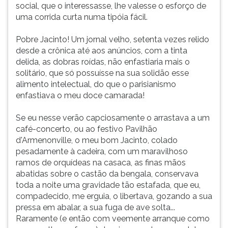
social, que o interessasse, lhe valesse o esforço de
uma corrida curta numa tipóia fácil.
Pobre Jacinto! Um jornal velho, setenta vezes relido
desde a crônica até aos anúncios, com a tinta
delida, as dobras roídas, não enfastiaria mais o
solitário, que só possuísse na sua solidão esse
alimento intelectual, do que o parisianismo
enfastiava o meu doce camarada!
Se eu nesse verão capciosamente o arrastava a um
café-concerto, ou ao festivo Pavilhão
d'Armenonville, o meu bom Jacinto, colado
pesadamente à cadeira, com um maravilhoso
ramos de orquídeas na casaca, as finas mãos
abatidas sobre o castão da bengala, conservava
toda a noite uma gravidade tão estafada, que eu,
compadecido, me erguia, o libertava, gozando a sua
pressa em abalar, a sua fuga de ave solta...
Raramente (e então com veemente arranque como