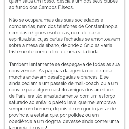
quem salta um fosso) descia a um dos seus clubes,
ao fundo dos Campos Elíseos.
Não se ocupara mais das suas sociedades e
companhias, nem dos telefones de Constantinopla,
nem das religiões esotéricas, nem do bazar
espiritualista, cujas cartas fechadas se amontoavam
sobre a mesa de ébano, de onde o Grilo as varria
tristemente como o lixo de uma vida finda.
Também lentamente se despegava de todas as sua
convivências. As páginas da agenda cor-de-rosa
murcha andavam desafogadas e brancas. E se
ainda cediam a um passeio de mail-coach, ou a um
convite para algum castelo amigos dos arredores
de Paris, era tão arrastadamente, com um esforço
saturado ao enfiar o paletó leve, que me lembrava
sempre um homem, depois de um gordo jantar de
província, a estalar, que, por polidez ou em
obediência a um dogma, devesse ainda comer uma
lampreia de ovos!