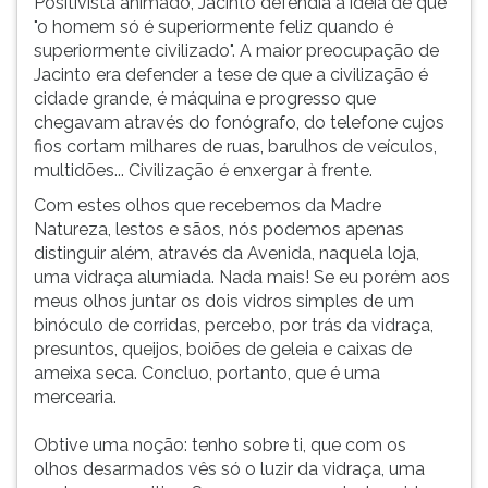
Positivista animado, Jacinto defendia a ideia de que
"o homem só é superiormente feliz quando é
superiormente civilizado". A maior preocupação de
Jacinto era defender a tese de que a civilização é
cidade grande, é máquina e progresso que
chegavam através do fonógrafo, do telefone cujos
fios cortam milhares de ruas, barulhos de veículos,
multidões... Civilização é enxergar à frente.
Com estes olhos que recebemos da Madre
Natureza, lestos e sãos, nós podemos apenas
distinguir além, através da Avenida, naquela loja,
uma vidraça alumiada. Nada mais! Se eu porém aos
meus olhos juntar os dois vidros simples de um
binóculo de corridas, percebo, por trás da vidraça,
presuntos, queijos, boiões de geleia e caixas de
ameixa seca. Concluo, portanto, que é uma
mercearia.
Obtive uma noção: tenho sobre ti, que com os
olhos desarmados vês só o luzir da vidraça, uma