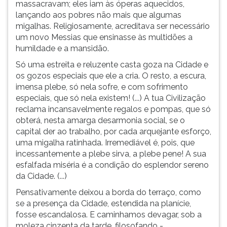
massacravam; eles iam às óperas aquecidos,
lançando aos pobres não mais que algumas
migalhas. Religiosamente, acreditava ser necessário
um novo Messias que ensinasse às multidões a
humildade e a mansidão.
Só uma estreita e reluzente casta goza na Cidade e
os gozos especiais que ele a cria. O resto, a escura,
imensa plebe, só nela sofre, e com sofrimento
especiais, que só nela existem! (...) A tua Civilização
reclama incansavelmente regalos e pompas, que só
obterá, nesta amarga desarmonia social, se o
capital der ao trabalho, por cada arquejante esforço,
uma migalha ratinhada. Irremediável é, pois, que
incessantemente a plebe sirva, a plebe pene! A sua
esfalfada miséria é a condição do esplendor sereno
da Cidade. (...)
Pensativamente deixou a borda do terraço, como
se a presença da Cidade, estendida na planície,
fosse escandalosa. E caminhamos devagar, sob a
moleza cinzenta da tarde, filosofando -