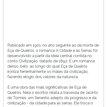
(primeira
tecla
à
direita
do
F).
Para
ir
ao
Publicado em 1901, no ano seguinte ao da morte de
menu
Eça de Queirós, o romance A Cidade e as Serras foi
principal
desenvolvido a partir da ideia central contida no
pressione
conto Civilização, datado de 1892. É um romance
a
denso, belo, ao longo do qual Eça de Queirós
tecla
ironiza ferrenhamente os males da civilização,
J
fazendo elogio dos valores da natureza.
e
depois
É uma obra das mais significativas de Eça de
F.
Queirós. Nela o escritor relata a travessia de Jacinto
Pressione
de Tormes, um ferrenho adepto do progresso e da
F
civilização - da cidade para as serras. Ele troca o
para