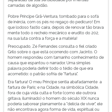
camadas de algodão.
Pobre Príncipe Grã-Ventura, tombado para o sofá
de inércia, com os pés no regaço do pedicuro! Em
que lodoso fastio caíra, depois de renovar tão brava
mente todo o recheio mecânico e erudito do 202,
na sua luta contra a força e a matéria!
Preocupado, Zé Fernandes consulta o fiel criado
Grilo sobre o que está ocorrendo com Jacinto. O
homem respondeu com tamanho conhecimento de
causa que espantou o narrador. Uma simples
palavra poderia definir todo o tédio de que era
acometido: o patrão sofria de "fartura".
Era fartura! O meu Príncipe sentia abafadamente a
fartura de Paris; e na Cidade, na simbólica Cidade,
fora de cuja vida culta e forte (como ele outrora
gritava, iluminado) o homem do século XIX nunca
poderia saborear plenamente a "delícia de viver", ele
não encontrava agora forma de vida, espiritual ou