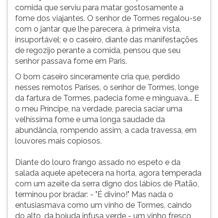
comida que serviu para matar gostosamente a
fome dos viajantes. O senhor de Tormes regalou-se
com o jantar que lhe parecera, à primeira vista,
insuportável; e o caseiro, diante das manifestações
de regozijo perante a comida, pensou que seu
senhor passava fome em Paris.
O bom caseiro sinceramente cria que, perdido
nesses remotos Parises, o senhor de Tormes, longe
da fartura de Tormes, padecia fome e minguava... E
o meu Príncipe, na verdade, parecia saciar uma
velhíssima fome e uma longa saudade da
abundância, rompendo assim, a cada travessa, em
louvores mais copiosos.
Diante do louro frango assado no espeto e da
salada aquele apetecera na horta, agora temperada
com um azeite da serra digno dos lábios de Platão,
terminou por bradar: - "É divino!" Mas nada o
entusiasmava como um vinho de Tormes, caindo
do alto, da bojuda infusa verde - um vinho fresco,