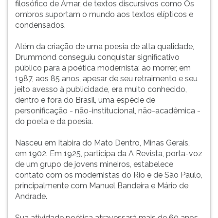
filosófico de Amar, de textos discursivos como Os
reificado
ouvir
ombros suportam o mundo aos textos elípticos e
até
essa
condensados.
a
instrução
medula
novamente.
Além da criação de uma poesia de alta qualidade,
pela
Drummond conseguiu conquistar significativo
dificuldade
público para a poética modernista: ao morrer, em
de
1987, aos 85 anos, apesar de seu retraimento e seu
tr
jeito avesso à publicidade, era muito conhecido,
dentro e fora do Brasil, uma espécie de
personificação - não-institucional, não-acadêmica -
do poeta e da poesia.
Nasceu em Itabira do Mato Dentro, Minas Gerais,
em 1902. Em 1925, participa da A Revista, porta-voz
de um grupo de jovens mineiros, estabelece
contato com os modernistas do Rio e de São Paulo,
principalmente com Manuel Bandeira e Mário de
Andrade.
Sua atividade poética atravessará mais de 60 anos,