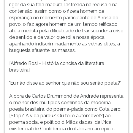
como
(primeira
rigor da sua fala madura, lastreada na recusa e na
o
tecla
contensão, assim como o fizera homem de
fizera
à
esperança no momento participante de A rosa do
homem
direita
povo, o faz agora homem de um tempo reificado
de
do
até a medula pela dificuldade de transcender a crise
esperança
F).
de sentido e de valor que rói a nossa época,
no
Para
apanhando indiscriminadamente as velhas elites, a
momento
ir
burguesia afluente, as massas.
participante
ao
de
menu
[Alfredo Bosi - História concisa da literatura
A
principal
brasileira]
rosa
pressione
do
a
'Eu não disse ao senhor que não sou senão poeta?'
povo,
tecla
o
J
A obra de Carlos Drummond de Andrade representa
faz
e
o melhor dos múltiplos cominhos da moderna
agora
depois
poesia brasileira, do poema-piada como Cota zero:
homem
F.
[Stop/ A vida parou/ Ou foi o automóvel?] ao
de
Pressione
poema social e político d Mãos dadas, da lírica
um
F
existencial de Confidencia do itabirano ao épico-
tempo
para