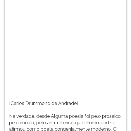
Drummond
TAB
se
e
afirmou
depois
como
F.
poeta
Para
congenialmente
pausar
moderno.
a
O
leitura
rigor
pressione
da
D
sua
(primeira
fala
tecla
madura,
à
lastreada
esquerda
na
do
recusa
F),
[Carlos Drummond de Andrade]
e
para
na
continuar
Na verdade, desde Alguma poesia foi pelo prosaico,
contensão,
pressione
pelo irônico, pelo anti-retórico que Drummond se
assim
G
afirmou como poeta congenialmente moderno. O