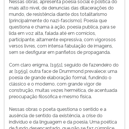
Nessas obras, apresenta poesia social e política do
mais alto nível, de denuncias das dilacerações do
mundo, de resistência diante dos totalitarismo
[principalmente do nazi-fascismo]. Poesia que
questiona e chama à ação, poesia publica, para se
lida em voz alta, falada até em comícios,
participante, altamente expressiva, com vigorosos
versos livres, com intensa fabulação de imagens,
sem se desfigurar em panfletos de propaganda.
Com claro enigma, [1951], seguido de fazendeiro do
ar, [1959], outra face de Drummond prevalece: uma
poesia de grande elaboração formal, fundindo o
clássico e o moderno, com grande vigor de
construção, muitas vezes hermética, de acentuada
preocupação filosófica e mesmo física.
Nessas obras o poeta questiona o sentido e a
ausência de sentido da existência, a crise do
indivíduo e da linguagem e da poesia. Uma poética
de fundo desencantado, que não se faz cúmplice