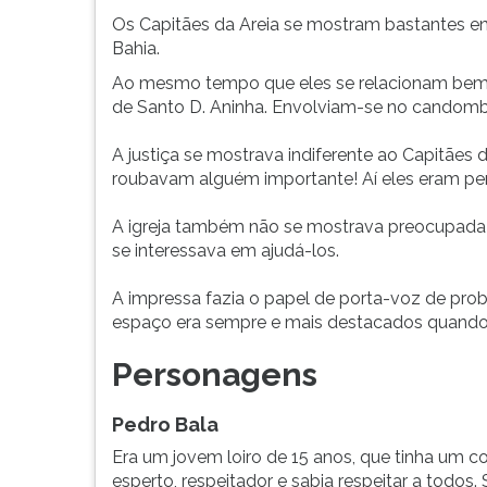
G
Os Capitães da Areia se mostram bastantes env
(primeira
Bahia.
tecla
Ao mesmo tempo que eles se relacionam bem
à
de Santo D. Aninha. Envolviam-se no candomblé
direita
do
A justiça se mostrava indiferente ao Capitãe
F).
roubavam alguém importante! Aí eles eram pe
Para
ir
A igreja também não se mostrava preocupada 
ao
se interessava em ajudá-los.
menu
principal
A impressa fazia o papel de porta-voz de pro
pressione
espaço era sempre e mais destacados quando o
a
tecla
Personagens
J
e
depois
Pedro Bala
F.
Era um jovem loiro de 15 anos, que tinha um cor
Pressione
esperto, respeitador e sabia respeitar a todos