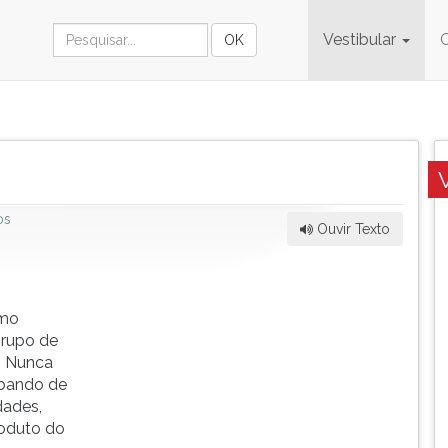
Vestibular
os
Ouvir Texto
omo
grupo de
. Nunca
 bando de
dades,
roduto do