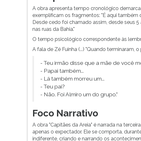
A obra apresenta tempo cronológico demarcad
exemplificam os fragmentos: "É aqui também q
Desde cedo foi chamado assim, desde seus 5 
nas ruas da Bahia."
O tempo psicológico correspondente às lembra
A fala de Zé Fuinha (...) "Quando terminaram, 
- Teu irmão disse que a mãe de você mo
- Papai também...
- Lá também morreu um...
- Teu pai?
- Não. Foi Almiro um do grupo."
Foco Narrativo
A obra "Capitães da Areia" é narrada na tercei
apenas o expectador. Ele se comporta, duran
indiferente, criando e narrando os acontecime