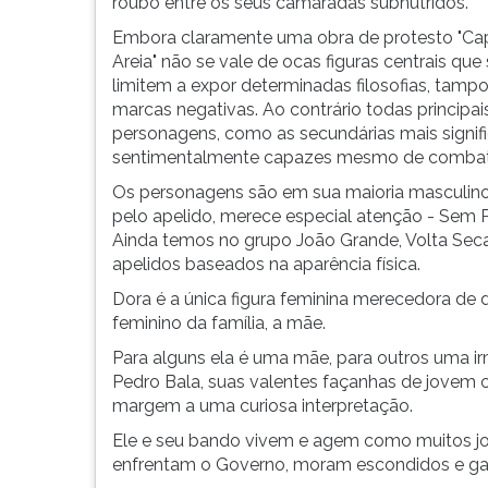
é
leitura
roubo entre os seus camaradas subnutridos.
o
pressione
Embora claramente uma obra de protesto "Cap
chefe
TAB
Areia" não se vale de ocas figuras centrais que
de
e
limitem a expor determinadas filosofias, tamp
um
depois
marcas negativas. Ao contrário todas principai
grupo
F.
personagens, como as secundárias mais signif
de
Para
sentimentalmente capazes mesmo de combater
j...
pausar
Os personagens são em sua maioria masculinos,
a
pelo apelido, merece especial atenção - Sem Pe
leitura
Ainda temos no grupo João Grande, Volta Sec
pressione
apelidos baseados na aparência física.
D
(primeira
Dora é a única figura feminina merecedora de d
tecla
feminino da família, a mãe.
à
Para alguns ela é uma mãe, para outros uma i
esquerda
Pedro Bala, suas valentes façanhas de jovem 
do
margem a uma curiosa interpretação.
F),
para
Ele e seu bando vivem e agem como muitos jo
continuar
enfrentam o Governo, moram escondidos e ga
pressione