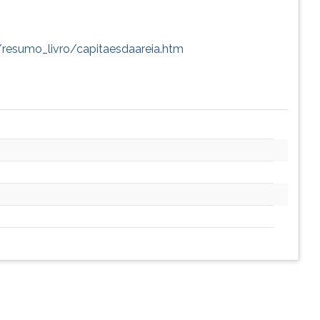
a/resumo_livro/capitaesdaareia.htm