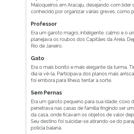
F
Maloqueiros em Aracaju, desejando com líder 
para
conhecido por organizar várias greves, como p
ouvir
essa
Professor
instrução
Era um garoto magro, inteligente, calmo e o ún
novamente.
planejava os roubos dos Capitães da Areia. De
Rio de Janeiro.
Gato
Era o mais bonito e mais elegante da turma. 
dia ia vê-la. Participava dos planos mais arri
foi embora para Ilheús tentar a sorte.
Sem Pernas
Era um garoto pequeno para sua idade, coxo de
penetrava nas casas de família fingindo ser u
da casa, onde ficavam os objetos de valor depo
Seu destino foi suicidar-se atirando-se do par
polícia baiana.