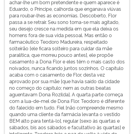
achar-lhe um bom pretendente e quem aparece é
Eduardo, o Príncipe, calhorda que enganava viúvas
para roubar-lhes as economias. Descoberto, Flor
passa a se retrair. Seu sono torna-se mais agitado,
seu desejo cresce na medida em que ela deixa os
homens fora de sua vida pessoal. Mas então o
farmacêutico Teodoro Madureira, respeitado
solteirão [ele ficara solteiro para cuidar da mãe
paralítica, que morreu pouco antes], ele propõe
casamento a Dona Flor e eles têm o mais casto dos
noivados, nunca ficando juntos sozinhos. O capítulo
acaba com o casamento de Flor, desta vez
aprovado por sua mãe [que havia saído da cidade
no começo do capítulo; nem as outras beatas
aguentavam Dona Rozilda]. A quarta parte começa
com a lua-de-mel de Dona Flor. Teodoro é diferente
do falecido em tudo. Fiel [não compreende mesmo
quando uma cliente da farmácia levanta o vestido
BEM alto para tentá-lo], regular [sexo às quartas e
sábados, bis aos sábados e facultativo às quartas] e