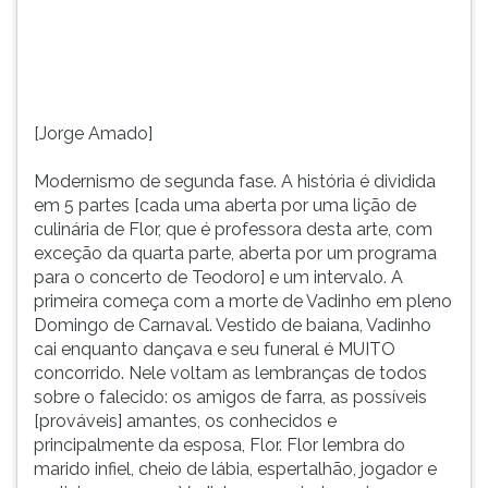
uma
TAB
lição
e
de
depois
culinária
F.
de
Para
[Jorge Amado]
Flor,
pausar
que
a
Modernismo de segunda fase. A história é dividida
é
leitura
em 5 partes [cada uma aberta por uma lição de
professora
pressione
culinária de Flor, que é professora desta arte, com
desta
D
exceção da quarta parte, aberta por um programa
arte,
(primeira
para o concerto de Teodoro] e um intervalo. A
com
tecla
primeira começa com a morte de Vadinho em pleno
exceção
à
Domingo de Carnaval. Vestido de baiana, Vadinho
da
esquerda
cai enquanto dançava e seu funeral é MUITO
quarta
do
concorrido. Nele voltam as lembranças de todos
parte,
F),
sobre o falecido: os amigos de farra, as possíveis
aberta
para
[prováveis] amantes, os conhecidos e
por
continuar
principalmente da esposa, Flor. Flor lembra do
um
pressione
marido infiel, cheio de lábia, espertalhão, jogador e
programa
G