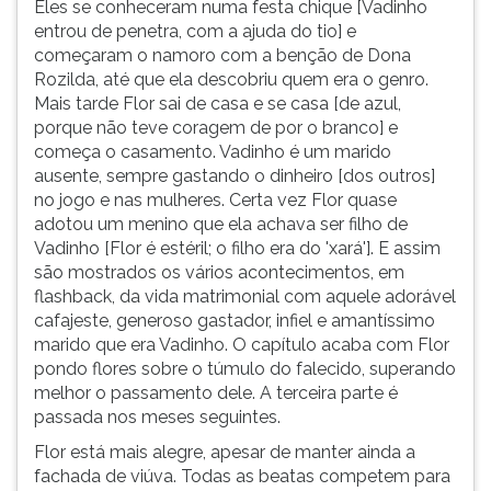
Eles se conheceram numa festa chique [Vadinho
ouvir
entrou de penetra, com a ajuda do tio] e
essa
começaram o namoro com a benção de Dona
instrução
Rozilda, até que ela descobriu quem era o genro.
novamente.
Mais tarde Flor sai de casa e se casa [de azul,
porque não teve coragem de por o branco] e
começa o casamento. Vadinho é um marido
ausente, sempre gastando o dinheiro [dos outros]
no jogo e nas mulheres. Certa vez Flor quase
adotou um menino que ela achava ser filho de
Vadinho [Flor é estéril; o filho era do 'xará']. E assim
são mostrados os vários acontecimentos, em
flashback, da vida matrimonial com aquele adorável
cafajeste, generoso gastador, infiel e amantíssimo
marido que era Vadinho. O capítulo acaba com Flor
pondo flores sobre o túmulo do falecido, superando
melhor o passamento dele. A terceira parte é
passada nos meses seguintes.
Flor está mais alegre, apesar de manter ainda a
fachada de viúva. Todas as beatas competem para