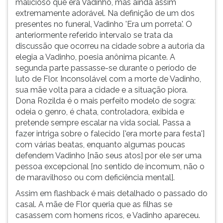
malicioso que era Vadinho, mas ainda assim
para
(primeira
extremamente adorável. Na definição de um dos
o
tecla
presentes no funeral, Vadinho 'Era um porreta'. O
concerto
à
anteriormente referido intervalo se trata da
de
direita
discussão que ocorreu na cidade sobre a autoria da
Teodoro]
do
elegia a Vadinho, poesia anônima picante. A
e
F).
segunda parte passasse-se durante o período de
um
Para
luto de Flor. Inconsolável com a morte de Vadinho,
intervalo.
ir
sua mãe volta para a cidade e a situação piora.
A
ao
Dona Rozilda é o mais perfeito modelo de sogra:
primeira
menu
odeia o genro, é chata, controladora, exibida e
começa
principal
pretende sempre escalar na vida social. Passa a
com
pressione
fazer intriga sobre o falecido ['era morte para festa']
a
a
com várias beatas, enquanto algumas poucas
morte
tecla
defendem Vadinho [não seus atos] por ele ser uma
de
J
pessoa excepcional [no sentido de incomum, não o
Vadinho
e
de maravilhoso ou com deficiência mental].
em
depois
pleno
F.
Assim em flashback é mais detalhado o passado do
Domingo
Pressione
casal. A mãe de Flor queria que as filhas se
de
F
casassem com homens ricos, e Vadinho apareceu.
Ca
para