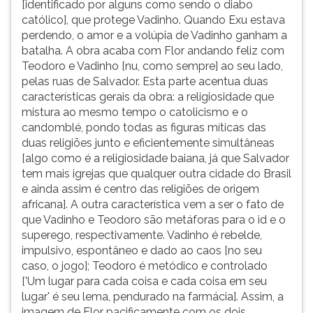
[identificado por alguns como sendo o diabo
católico], que protege Vadinho. Quando Exu estava
perdendo, o amor e a volúpia de Vadinho ganham a
batalha. A obra acaba com Flor andando feliz com
Teodoro e Vadinho [nu, como sempre] ao seu lado,
pelas ruas de Salvador. Esta parte acentua duas
características gerais da obra: a religiosidade que
mistura ao mesmo tempo o catolicismo e o
candomblé, pondo todas as figuras míticas das
duas religiões junto e eficientemente simultâneas
[algo como é a religiosidade baiana, já que Salvador
tem mais igrejas que qualquer outra cidade do Brasil
e ainda assim é centro das religiões de origem
africana]. A outra característica vem a ser o fato de
que Vadinho e Teodoro são metáforas para o id e o
superego, respectivamente. Vadinho é rebelde,
impulsivo, espontâneo e dado ao caos [no seu
caso, o jogo]; Teodoro é metódico e controlado
['Um lugar para cada coisa e cada coisa em seu
lugar' é seu lema, pendurado na farmácia]. Assim, a
imagem de Flor pacificamente com os dois,