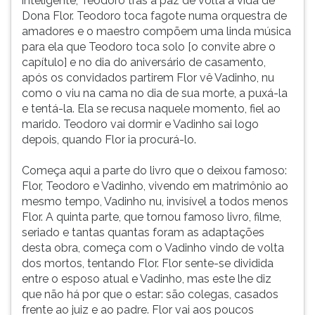
inteligente, Teodoro trás a paz de volta à vida de
Dona Flor. Teodoro toca fagote numa orquestra de
amadores e o maestro compõem uma linda música
para ela que Teodoro toca solo [o convite abre o
capítulo] e no dia do aniversário de casamento,
após os convidados partirem Flor vê Vadinho, nu
como o viu na cama no dia de sua morte, a puxá-la
e tentá-la. Ela se recusa naquele momento, fiel ao
marido. Teodoro vai dormir e Vadinho sai logo
depois, quando Flor ia procurá-lo.
Começa aqui a parte do livro que o deixou famoso:
Flor, Teodoro e Vadinho, vivendo em matrimônio ao
mesmo tempo, Vadinho nu, invisível a todos menos
Flor. A quinta parte, que tornou famoso livro, filme,
seriado e tantas quantas foram as adaptações
desta obra, começa com o Vadinho vindo de volta
dos mortos, tentando Flor. Flor sente-se dividida
entre o esposo atual e Vadinho, mas este lhe diz
que não há por que o estar: são colegas, casados
frente ao juiz e ao padre. Flor vai aos poucos