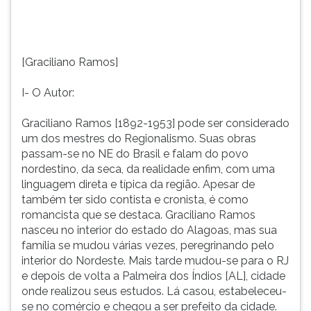
passam-
TAB
se
e
no
depois
NE
F.
[Graciliano Ramos]
do
Para
Brasil
pausar
I- O Autor:
e
a
falam
leitura
Graciliano Ramos [1892-1953] pode ser considerado
do
pressione
um dos mestres do Regionalismo. Suas obras
povo
D
passam-se no NE do Brasil e falam do povo
nordestino,
(primeira
nordestino, da seca, da realidade enfim, com uma
da
tecla
linguagem direta e típica da região. Apesar de
seca,
à
também ter sido contista e cronista, é como
da
esquerda
romancista que se destaca. Graciliano Ramos
realidade
do
nasceu no interior do estado do Alagoas, mas sua
enfim,
F),
família se mudou várias vezes, peregrinando pelo
com
para
interior do Nordeste. Mais tarde mudou-se para o RJ
uma
continuar
e depois de volta a Palmeira dos Índios [AL], cidade
linguagem
pressione
onde realizou seus estudos. Lá casou, estabeleceu-
direta
G
se no comércio e chegou a ser prefeito da cidade.