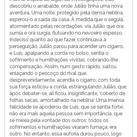
descobriu o arrabalde, onde Julião tinha uma nova
aventura. Uma noite, protegido pela densa neblina,
esperou-o à saída da casa. À medida que o seguia,
atormentado pelas recordações, via Julião que ora
sumia e ora surgia, flutuando no nevoeiro espesso.
Indeciso quanto ao que fazer, continuava a
perseguição. Julião parou para acender um cigarro,
e Luís, apalpando a corda no bolso, sentia o
sofrimento e humilhações vividas, cobrando-lhe
compensação. Assim, num gesto rápido, saltou
enlaçando o pescoço do rival que,
desprevenidamente, acendia o cigarro; com toda
sua força esticou a corda, estrangulando Julião, que,
após debater-se, ali ficou, insignificante, 'coberto de
folhas secas, amortalhado na neblina'. Uma imensa
felicidade se apoderou de Luís, que se sentia forte;
não era mais aquela pessoa sem importância, que
se mexia pela vontade dos outros; todos os
sofrimentos e humilhações viraram fumaça; era
outro. No entanto, essa euforia durou pouco, logo