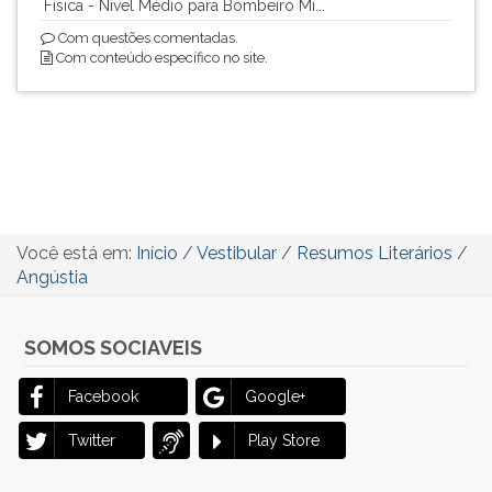
Física - Nível Médio para Bombeiro Mi...
Com questões comentadas.
Com conteúdo específico no site.
Você está em:
Início
/
Vestibular
/
Resumos Literários
/
Angústia
SOMOS SOCIAVEIS
Facebook
Google+
Twitter
Play Store