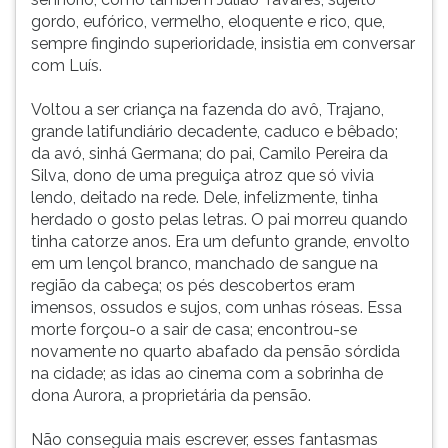
gordo, eufórico, vermelho, eloquente e rico, que,
sempre fingindo superioridade, insistia em conversar
com Luís.
Voltou a ser criança na fazenda do avô, Trajano,
grande latifundiário decadente, caduco e bêbado;
da avó, sinhá Germana; do pai, Camilo Pereira da
Silva, dono de uma preguiça atroz que só vivia
lendo, deitado na rede. Dele, infelizmente, tinha
herdado o gosto pelas letras. O pai morreu quando
tinha catorze anos. Era um defunto grande, envolto
em um lençol branco, manchado de sangue na
região da cabeça; os pés descobertos eram
imensos, ossudos e sujos, com unhas róseas. Essa
morte forçou-o a sair de casa; encontrou-se
novamente no quarto abafado da pensão sórdida
na cidade; as idas ao cinema com a sobrinha de
dona Aurora, a proprietária da pensão.
Não conseguia mais escrever, esses fantasmas