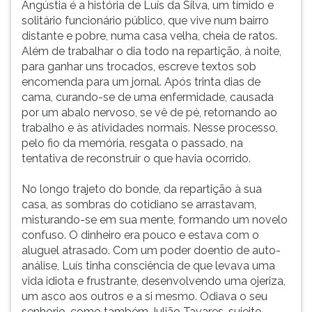
Angústia é a história de Luís da Silva, um tímido e
no
ouvir
solitário funcionário público, que vive num bairro
interior
essa
distante e pobre, numa casa velha, cheia de ratos.
do
instrução
Além de trabalhar o dia todo na repartição, à noite,
estado
novamente.
para ganhar uns trocados, escreve textos sob
do
encomenda para um jornal. Após trinta dias de
Alag
cama, curando-se de uma enfermidade, causada
por um abalo nervoso, se vê de pé, retornando ao
trabalho e às atividades normais. Nesse processo,
pelo fio da memória, resgata o passado, na
tentativa de reconstruir o que havia ocorrido.
No longo trajeto do bonde, da repartição à sua
casa, as sombras do cotidiano se arrastavam,
misturando-se em sua mente, formando um novelo
confuso. O dinheiro era pouco e estava com o
aluguel atrasado. Com um poder doentio de auto-
análise, Luís tinha consciência de que levava uma
vida idiota e frustrante, desenvolvendo uma ojeriza,
um asco aos outros e a si mesmo. Odiava o seu
senhorio, como também Julião Tavares, sujeito