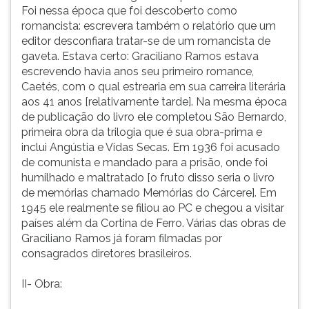
e
(primeira
Foi nessa época que foi descoberto como
típica
tecla
romancista: escrevera também o relatório que um
da
à
editor desconfiara tratar-se de um romancista de
região.
direita
gaveta. Estava certo: Graciliano Ramos estava
Apesar
do
escrevendo havia anos seu primeiro romance,
de
F).
Caetés, com o qual estrearia em sua carreira literária
também
Para
aos 41 anos [relativamente tarde]. Na mesma época
ter
ir
de publicação do livro ele completou São Bernardo,
sido
ao
primeira obra da trilogia que é sua obra-prima e
contista
menu
inclui Angústia e Vidas Secas. Em 1936 foi acusado
e
principal
de comunista e mandado para a prisão, onde foi
cronista,
pressione
humilhado e maltratado [o fruto disso seria o livro
é
a
de memórias chamado Memórias do Cárcere]. Em
como
tecla
1945 ele realmente se filiou ao PC e chegou a visitar
romancista
J
países além da Cortina de Ferro. Várias das obras de
que
e
Graciliano Ramos já foram filmadas por
se
depois
consagrados diretores brasileiros.
destaca.
F.
Graciliano
Pressione
II- Obra:
Ramos
F
nasceu
para