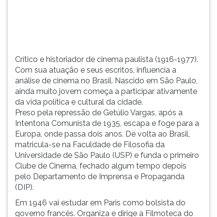
de
TAB
cinema
e
no
depois
B...
F.
Para
Crítico e historiador de cinema paulista (1916-1977).
pausar
Com sua atuação e seus escritos, influencia a
a
análise de cinema no Brasil. Nascido em São Paulo,
leitura
ainda muito jovem começa a participar ativamente
pressione
da vida política e cultural da cidade.
D
Preso pela repressão de Getúlio Vargas, após a
(primeira
Intentona Comunista de 1935, escapa e foge para a
tecla
Europa, onde passa dois anos. De volta ao Brasil,
à
matricula-se na Faculdade de Filosofia da
esquerda
Universidade de São Paulo (USP) e funda o primeiro
do
Clube de Cinema, fechado algum tempo depois
F),
pelo Departamento de Imprensa e Propaganda
para
(DIP).
continuar
pressione
Em 1946 vai estudar em Paris como bolsista do
G
governo francês. Organiza e dirige a Filmoteca do