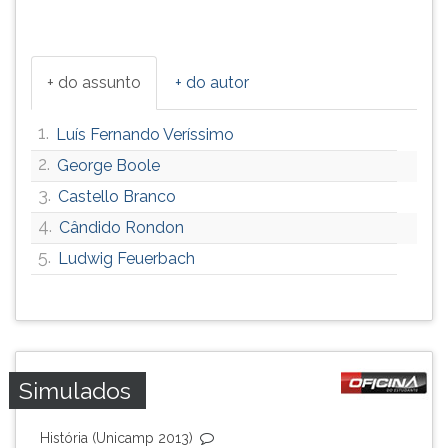
ouvir
essa
instrução
+ do assunto
+ do autor
novamente.
1.
Luís Fernando Veríssimo
2.
George Boole
3.
Castello Branco
4.
Cândido Rondon
5.
Ludwig Feuerbach
Simulados
História (Unicamp 2013)