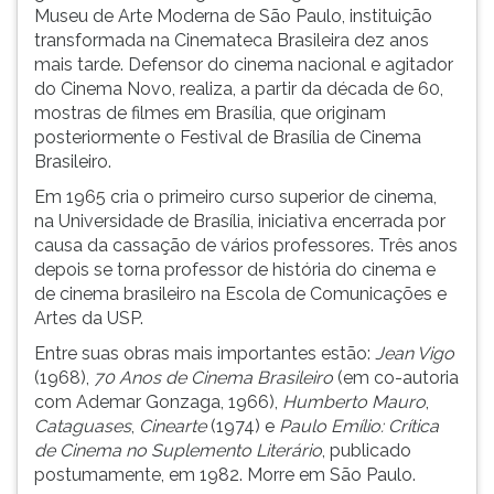
(primeira
Museu de Arte Moderna de São Paulo, instituição
tecla
transformada na Cinemateca Brasileira dez anos
à
mais tarde. Defensor do cinema nacional e agitador
direita
do Cinema Novo, realiza, a partir da década de 60,
do
mostras de filmes em Brasília, que originam
F).
posteriormente o Festival de Brasília de Cinema
Para
Brasileiro.
ir
Em 1965 cria o primeiro curso superior de cinema,
ao
na Universidade de Brasília, iniciativa encerrada por
menu
causa da cassação de vários professores. Três anos
principal
depois se torna professor de história do cinema e
pressione
de cinema brasileiro na Escola de Comunicações e
a
Artes da USP.
tecla
J
Entre suas obras mais importantes estão:
Jean Vigo
e
(1968),
70 Anos de Cinema Brasileiro
(em co-autoria
depois
com Ademar Gonzaga, 1966),
Humberto Mauro
,
F.
Cataguases
,
Cinearte
(1974) e
Paulo Emílio:
Crítica
Pressione
de Cinema no Suplemento Literário
, publicado
F
postumamente, em 1982. Morre em São Paulo.
para